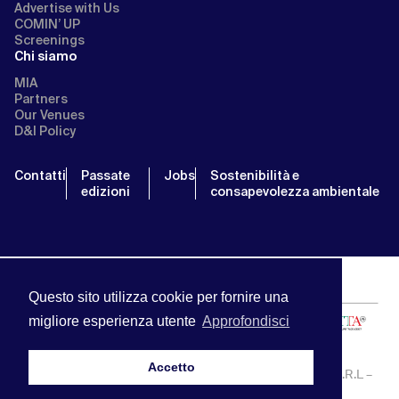
Advertise with Us
COMIN’ UP
Screenings
Chi siamo
MIA
Partners
Our Venues
D&I Policy
Contatti
Passate
Jobs
Sostenibilità e
edizioni
consapevolezza ambientale
Questo sito utilizza cookie per fornire una
migliore esperienza utente
Approfondisci
Accetto
MIA | Mercato Internazionale Audiovisivo | APA SERVICE S.R.L –
P.IVA:13238121001 | info@miamarket.it —
Privacy Policy