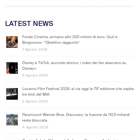
LATEST NEWS
Fondo Cinema, arrivano altri 200 milioni di euro. Giuli e
Borgonzoni: “Obiettivo raggiunto”
7 Agosto 2026
Disney e TikTok, accordo storico: i video dei fan sbarcano su
Disney+
6 Agosto 2026
Locarno Film Festival 2026: al via oggi la 79ª edizione che ospita
tre titoli del MIA
5 Agosto 2026
Paramount-Warner Bros. Discovery: la fusione da 110,9 miliardi
resta bloccata.
4 Agosto 2026