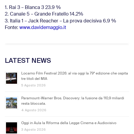
1. Rai 3 – Blanca 3 23.9 %
2. Canale 5 – Grande Fratello 14.2%
3. Italia 1 – Jack Reacher – La prova decisiva 6.9
%
Fonte:
www.davidemaggio.it
LATEST NEWS
Locarno Film Festival 2026: al via oggi la 79ª edizione che ospita
tre titoli del MIA
5 Agosto 2026
Paramount-Warner Bros. Discovery: la fusione da 110,9 miliardi
resta bloccata.
4 Agosto 2026
Oggi in Aula la Riforma della Legge Cinema e Audiovisivo
3 Agosto 2026