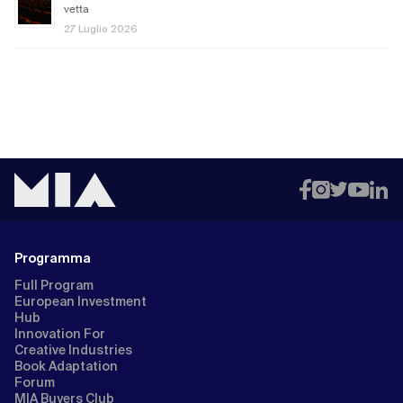
vetta
27 Luglio 2026
Programma
Full Program
European Investment
Hub
Innovation For
Creative Industries
Book Adaptation
Forum
MIA Buyers Club