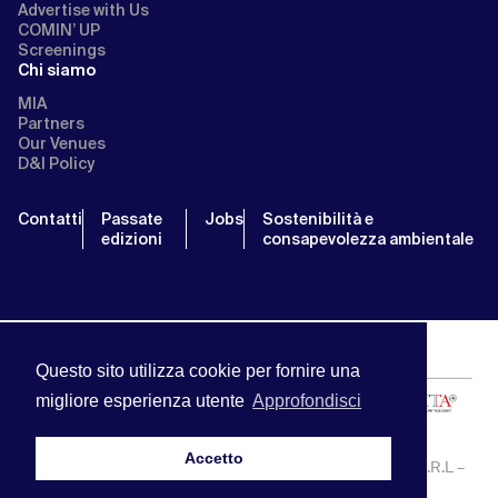
Advertise with Us
COMIN’ UP
Screenings
Chi siamo
MIA
Partners
Our Venues
D&I Policy
Contatti
Passate
Jobs
Sostenibilità e
edizioni
consapevolezza ambientale
Questo sito utilizza cookie per fornire una
migliore esperienza utente
Approfondisci
Accetto
MIA | Mercato Internazionale Audiovisivo | APA SERVICE S.R.L –
P.IVA:13238121001 | info@miamarket.it —
Privacy Policy