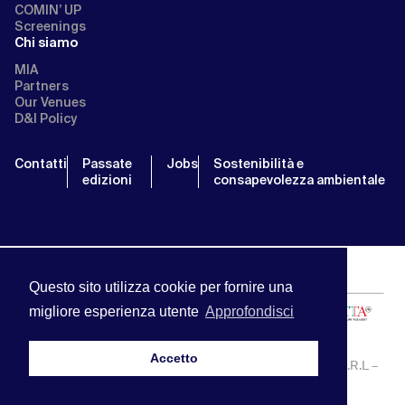
COMIN’ UP
Screenings
Chi siamo
MIA
Partners
Our Venues
D&I Policy
Contatti
Passate
Jobs
Sostenibilità e
edizioni
consapevolezza ambientale
Questo sito utilizza cookie per fornire una
migliore esperienza utente
Approfondisci
Accetto
MIA | Mercato Internazionale Audiovisivo | APA SERVICE S.R.L –
P.IVA:13238121001 | info@miamarket.it —
Privacy Policy