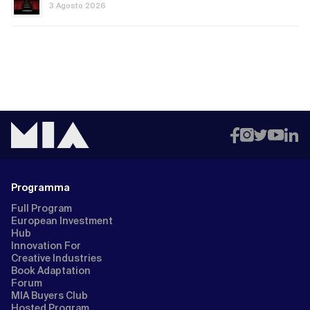
3 Agosto 2026
Programma
Full Program
European Investment
Hub
Innovation For
Creative Industries
Book Adaptation
Forum
MIA Buyers Club
Hosted Program