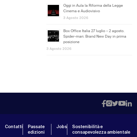
Oggi in Aula la Riforma della Legge
Cinema e Audiovisivo
3 Agosto 2026
Box Office Italia 27 luglio – 2 agosto.
Spider-man: Brand New Day in prima
posizione
3 Agosto 2026
Contatti
Passate
Jobs
Sostenibilità e
edizioni
consapevolezza ambientale