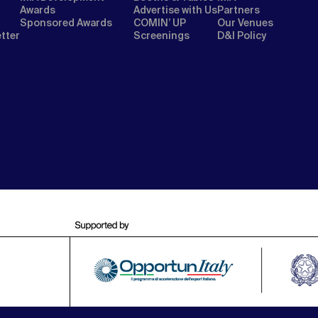
Awards
Advertise with Us
Partners
Sponsored Awards
COMIN’ UP
Our Venues
etter
Screenings
D&I Policy