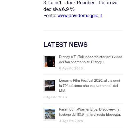
3. Italia 1 – Jack Reacher – La prova
decisiva 6.9
%
Fonte:
www.davidemaggio.it
LATEST NEWS
Disney e TikTok, accordo storico: i video
dei fan sbarcano su Disney+
6 Agosto 2026
Locarno Film Festival 2026: al via oggi
la 79ª edizione che ospita tre titoli del
MIA
5 Agosto 2026
Paramount-Warner Bros. Discovery: la
fusione da 110,9 miliardi resta bloccata.
4 Agosto 2026