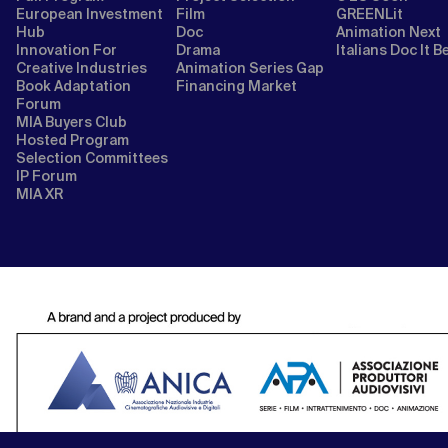
European Investment
Film
GREENLit
Hub
Doc
Animation Next
Innovation For
Drama
Italians Doc It B
Creative Industries
Animation Series Gap
Book Adaptation
Financing Market
Forum
MIA Buyers Club
Hosted Program
Selection Committees
IP Forum
MIA XR