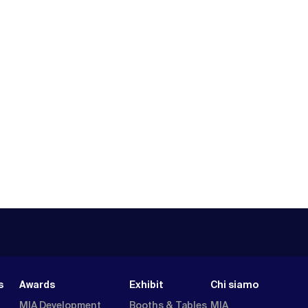
s
Awards
Exhibit
Chi siamo
MIA Development
Booths & Tables
MIA