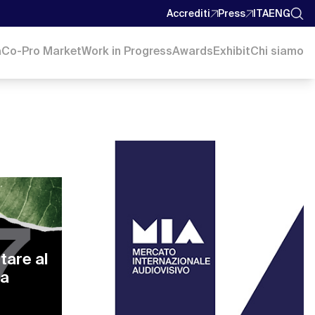
Accrediti
Press
ITA
ENG
a
Co-Pro Market
Work in Progress
Awards
Exhibit
Chi siamo
tare al
 a