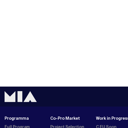
Programma
Co-Pro Market
Work in Progres
Full Program
Project Selection
C EU Soon