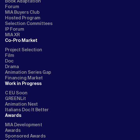
Book Adaptation
Forum
MIA Buyers Club
Hosted Program
Selection Committees
IP Forum
MIA XR
Co-Pro Market
Project Selection
Film
Doc
Drama
Animation Series Gap
Financing Market
Work in Progress
C EU Soon
GREENLit
Animation Next
Italians Doc It Better
Awards
MIA Development
Awards
Sponsored Awards