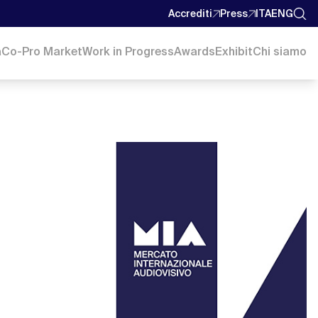
Accrediti
Press
ITA
ENG
a
Co-Pro Market
Work in Progress
Awards
Exhibit
Chi siamo