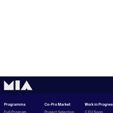
Programma
Co-Pro Market
Work in Progres
Full Program
Project Selection
C EU Soon