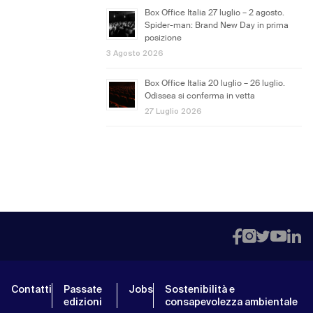
Box Office Italia 27 luglio – 2 agosto.
Spider-man: Brand New Day in prima
posizione
3 Agosto 2026
Box Office Italia 20 luglio – 26 luglio.
Odissea si conferma in vetta
27 Luglio 2026
Contatti
Passate
Jobs
Sostenibilità e
edizioni
consapevolezza ambientale