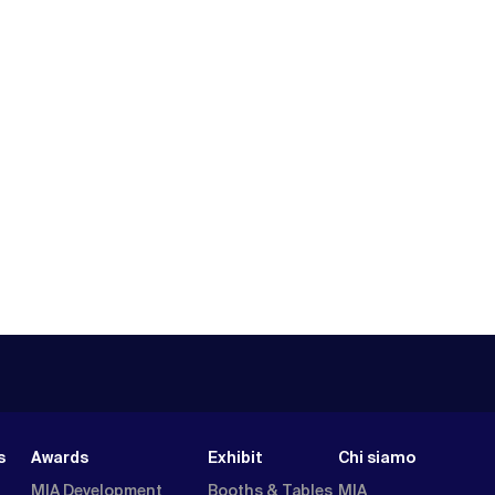
s
Awards
Exhibit
Chi siamo
MIA Development
Booths & Tables
MIA