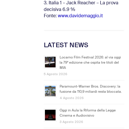
3. Italia 1 – Jack Reacher – La prova
decisiva 6.9
%
Fonte:
www.davidemaggio.it
LATEST NEWS
Locarno Film Festival 2026: al via oggi
la 79ª edizione che ospita tre titoli del
MIA
5 Agosto 2026
Paramount-Warner Bros. Discovery: la
fusione da 110,9 miliardi resta bloccata.
4 Agosto 2026
Oggi in Aula la Riforma della Legge
Cinema e Audiovisivo
3 Agosto 2026