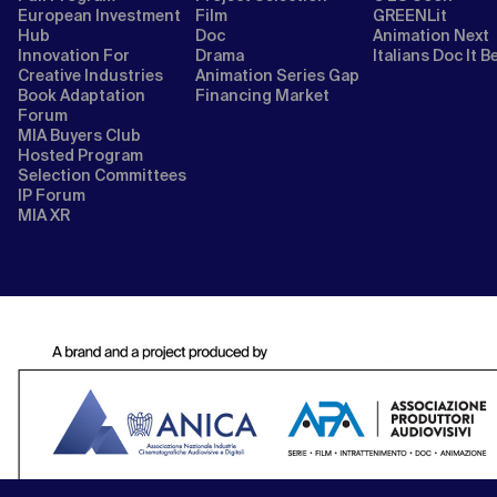
European Investment
Film
GREENLit
Hub
Doc
Animation Next
Innovation For
Drama
Italians Doc It B
Creative Industries
Animation Series Gap
Book Adaptation
Financing Market
Forum
MIA Buyers Club
Hosted Program
Selection Committees
IP Forum
MIA XR