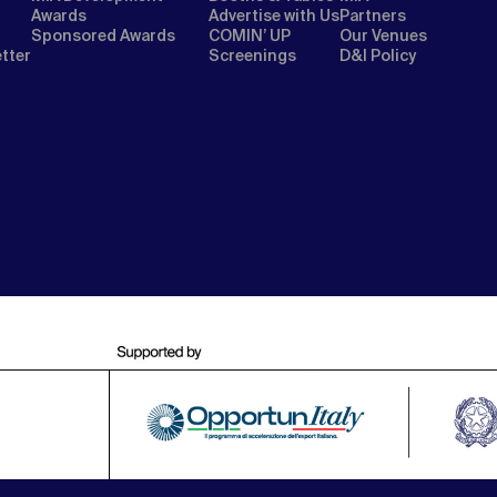
Awards
Advertise with Us
Partners
Sponsored Awards
COMIN’ UP
Our Venues
etter
Screenings
D&I Policy