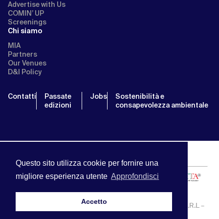
Advertise with Us
COMIN’ UP
Screenings
Chi siamo
MIA
Partners
Our Venues
D&I Policy
Contatti
Passate
Jobs
Sostenibilità e
edizioni
consapevolezza ambientale
Questo sito utilizza cookie per fornire una
migliore esperienza utente
Approfondisci
Accetto
MIA | Mercato Internazionale Audiovisivo | APA SERVICE S.R.L –
P.IVA:13238121001 | info@miamarket.it —
Privacy Policy