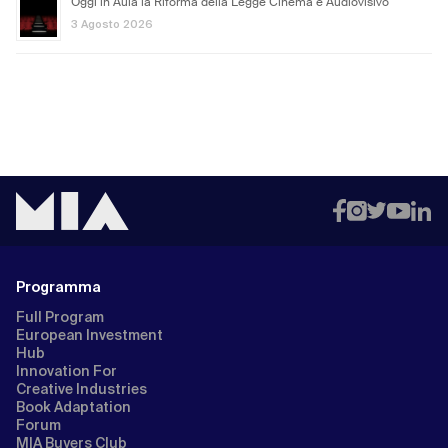
Oggi in Aula la Riforma della Legge Cinema e Audiovisivo
3 Agosto 2026
Programma
Full Program
European Investment
Hub
Innovation For
Creative Industries
Book Adaptation
Forum
MIA Buyers Club