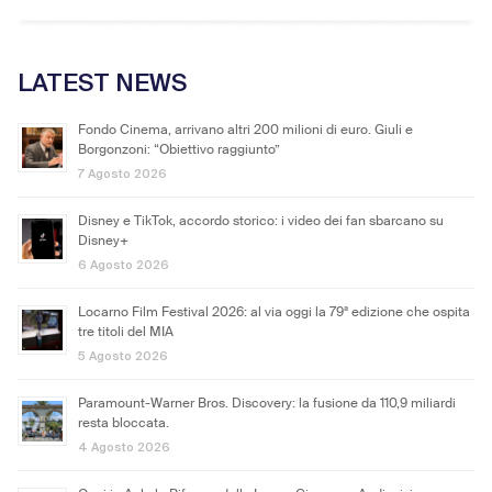
LATEST NEWS
Fondo Cinema, arrivano altri 200 milioni di euro. Giuli e
Borgonzoni: “Obiettivo raggiunto”
7 Agosto 2026
Disney e TikTok, accordo storico: i video dei fan sbarcano su
Disney+
6 Agosto 2026
Locarno Film Festival 2026: al via oggi la 79ª edizione che ospita
tre titoli del MIA
5 Agosto 2026
Paramount-Warner Bros. Discovery: la fusione da 110,9 miliardi
resta bloccata.
4 Agosto 2026