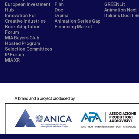
European Investment
Film
GREENLit
Hub
Doc
Animation Next
Innovation For
Drama
Italians Doc It B
Creative Industries
Animation Series Gap
Book Adaptation
Financing Market
Forum
MIA Buyers Club
Hosted Program
Selection Committees
IP Forum
MIA XR