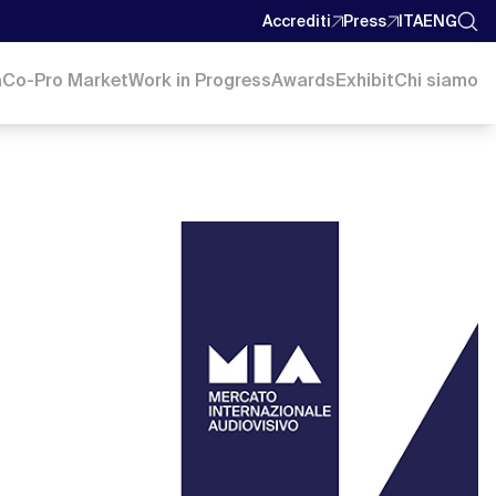
Accrediti
Press
ITA
ENG
a
Co-Pro Market
Work in Progress
Awards
Exhibit
Chi siamo