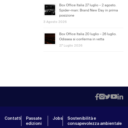
Box Office Italia 27 luglio – 2 agosto.
Spider-man: Brand New Day in prima
posizione
3 Agosto 2026
Box Office Italia 20 luglio – 26 luglio.
Odissea si conferma in vetta
27 Luglio 2026
Contatti
Passate
Jobs
Sostenibilità e
edizioni
consapevolezza ambientale