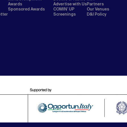
Awards
Advertise with Us
Partners
Sponsored Awards
COMIN’ UP
Our Venues
etter
Screenings
D&I Policy