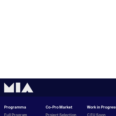
Programma
Co-Pro Market
Work in Progres
Full Program
Project Selection
C EU Soon