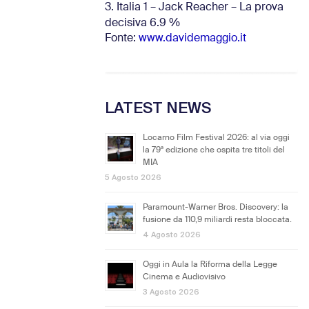
3. Italia 1 – Jack Reacher – La prova
decisiva 6.9
%
Fonte:
www.davidemaggio.it
LATEST NEWS
Locarno Film Festival 2026: al via oggi
la 79ª edizione che ospita tre titoli del
MIA
5 Agosto 2026
Paramount-Warner Bros. Discovery: la
fusione da 110,9 miliardi resta bloccata.
4 Agosto 2026
Oggi in Aula la Riforma della Legge
Cinema e Audiovisivo
3 Agosto 2026