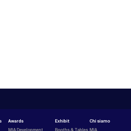
s
Awards
Exhibit
Chi siamo
MIA Development
Booths & Tables
MIA