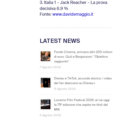
3. Italia 1 – Jack Reacher – La prova
decisiva 6.9
%
Fonte:
www.davidemaggio.it
LATEST NEWS
Fondo Cinema, arrivano altri 200 milioni
di euro. Giuli e Borgonzoni: “Obiettivo
raggiunto”
7 Agosto 2026
Disney e TikTok, accordo storico: i video
dei fan sbarcano su Disney+
6 Agosto 2026
Locarno Film Festival 2026: al via oggi
la 79ª edizione che ospita tre titoli del
MIA
5 Agosto 2026