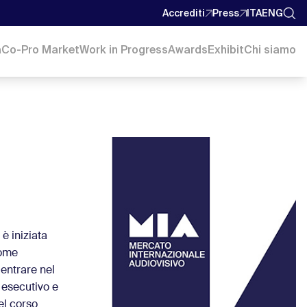
Accrediti
Press
ITA
ENG
a
Co-Pro Market
Work in Progress
Awards
Exhibit
Chi siamo
è iniziata
come
 entrare nel
e esecutivo e
el corso