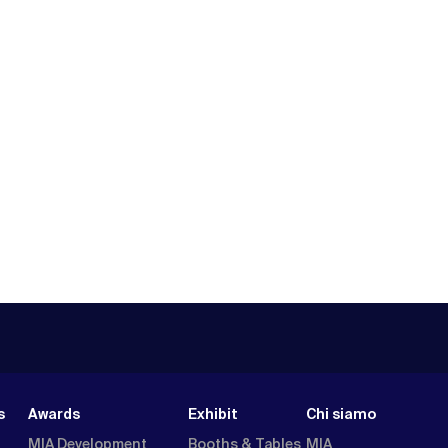
s
Awards
Exhibit
Chi siamo
MIA Development
Booths & Tables
MIA