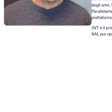
degli anni. 
Parallelame
piattaforma
SVT è il pr
RAI, pur op