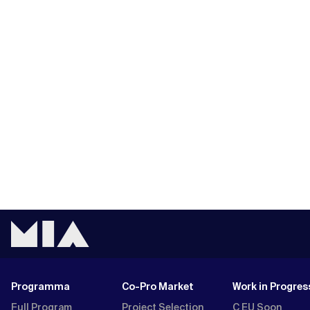
Programma
Co-Pro Market
Work in Progres
Full Program
Project Selection
C EU Soon