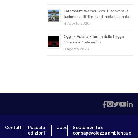
Paramount-Warner Bros. Discovery: la
fusione da 110,9 miliardi resta bloccata.
4 Agosto 2026
Oggi in Aula la Riforma della Legge
Cinema e Audiovisivo
3 Agosto 2026
Contatti
Passate
Jobs
Sostenibilità e
edizioni
consapevolezza ambientale