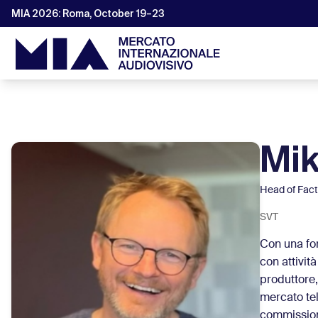
MIA 2026: Roma, October 19–23
Mik
Head of Fact
SVT
Con una for
con attivit
produttore,
mercato tel
commission