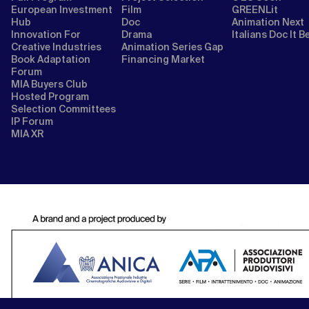
European Investment
Film
GREENLit
Hub
Doc
Animation Next
Innovation For
Drama
Italians Doc It B
Creative Industries
Animation Series Gap
Book Adaptation
Financing Market
Forum
MIA Buyers Club
Hosted Program
Selection Committees
IP Forum
MIA XR