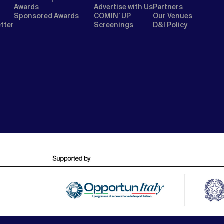
Awards
Advertise with Us
Partners
Sponsored Awards
COMIN’ UP
Our Venues
etter
Screenings
D&I Policy