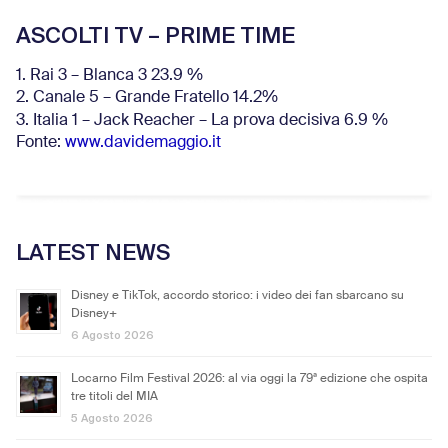
ASCOLTI TV – PRIME TIME
1. Rai 3 – Blanca 3 23.9 %
2. Canale 5 – Grande Fratello 14.2%
3. Italia 1 – Jack Reacher – La prova decisiva 6.9
%
Fonte:
www.davidemaggio.it
LATEST NEWS
Disney e TikTok, accordo storico: i video dei fan sbarcano su
Disney+
6 Agosto 2026
Locarno Film Festival 2026: al via oggi la 79ª edizione che ospita
tre titoli del MIA
5 Agosto 2026