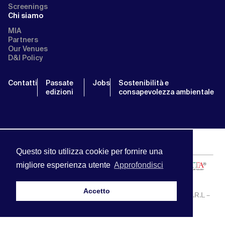
Screenings
Chi siamo
MIA
Partners
Our Venues
D&I Policy
Contatti
Passate
Jobs
Sostenibilità e
edizioni
consapevolezza ambientale
Questo sito utilizza cookie per fornire una
migliore esperienza utente
Approfondisci
Accetto
MIA | Mercato Internazionale Audiovisivo | APA SERVICE S.R.L –
P.IVA:13238121001 | info@miamarket.it —
Privacy Policy