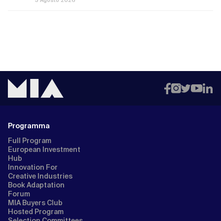
3 Agosto 2026
Programma
Full Program
European Investment
Hub
Innovation For
Creative Industries
Book Adaptation
Forum
MIA Buyers Club
Hosted Program
Selection Committees