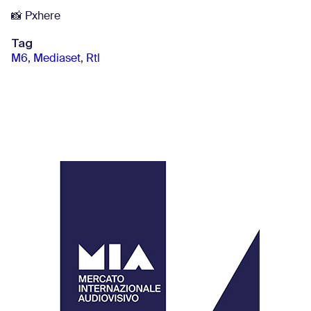
📸 Pxhere
Tag
M6
,
Mediaset
,
Rtl