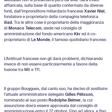
Mediaset non si presenterà però da sola. Sarà infatti
affiancata, sulla base di quanto confermato da diverse
Xavier Niel
fonti, dall’imprenditore miliardario francese
,
fondatore e proprietario della compagnia telefonica
iliad
. Tra le altre cose è proprietario della maggioranza
Monaco Telecom
di
, siede nel consiglio di
Kkr
amministrazione del fondo americano
ed è co-
Le Monde
proprietario di
, il famoso quotidiano francese.
L’Antitrust francese non gli darà problemi, dichiarando
invece di non essere particolarmente a favore della
fusione tra M6 e Tf1.
Il gruppo Bouygues, dal canto suo, ha deciso di sostituire
Gilles Pélisson
l’attuale amministratore delegato
,
Rodolphe Belmer
nominando al suo posto
, la cui
assunzione dovrà essere approvata dal consiglio di
amministrazione entro il 27 ottobre. Fino ad allora, e fino