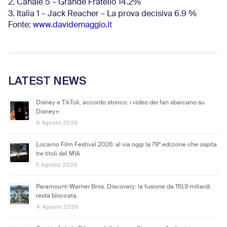
2. Canale 5 – Grande Fratello 14.2%
3. Italia 1 – Jack Reacher – La prova decisiva 6.9
%
Fonte:
www.davidemaggio.it
LATEST NEWS
Disney e TikTok, accordo storico: i video dei fan sbarcano su
Disney+
6 Agosto 2026
Locarno Film Festival 2026: al via oggi la 79ª edizione che ospita
tre titoli del MIA
5 Agosto 2026
Paramount-Warner Bros. Discovery: la fusione da 110,9 miliardi
resta bloccata.
4 Agosto 2026