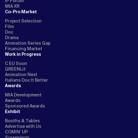
IP Forum
MIA XR
Co-Pro Market
Project Selection
Film
Doc
Drama
Animation Series Gap
Financing Market
Work in Progress
C EU Soon
GREENLit
Animation Next
Italians Doc It Better
Awards
MIA Development
Awards
Sponsored Awards
Exhibit
Booths & Tables
Advertise with Us
COMIN’ UP
Screenings