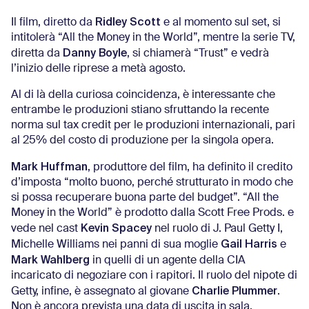
Ridley Scott
Il film, diretto da
e al momento sul set, si
intitolerà “All the Money in the World”, mentre la serie TV,
Danny Boyle
diretta da
, si chiamerà “Trust” e vedrà
l’inizio delle riprese a metà agosto.
Al di là della curiosa coincidenza, è interessante che
entrambe le produzioni stiano sfruttando la recente
norma sul tax credit per le produzioni internazionali, pari
al 25% del costo di produzione per la singola opera.
Mark Huffman
, produttore del film, ha definito il credito
d’imposta “molto buono, perché strutturato in modo che
si possa recuperare buona parte del budget”. “All the
Money in the World” è prodotto dalla Scott Free Prods. e
Kevin Spacey
vede nel cast
nel ruolo di J. Paul Getty I,
Gail Harris
Michelle Williams nei panni di sua moglie
e
Mark Wahlberg
in quelli di un agente della CIA
incaricato di negoziare con i rapitori. Il ruolo del nipote di
Charlie Plummer
Getty, infine, è assegnato al giovane
.
Non è ancora prevista una data di uscita in sala.