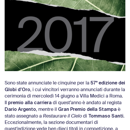
57° edizione dei
Sono state annunciate le cinquine per la
Globi d’Oro
, i cui vincitori verranno annunciati durante la
cerimonia di mercoledì 14 giugno a Villa Medici a Roma.
premio alla carriera
Il
di quest’anno è andato al regista
Dario Argento
Gran Premio della Stampa
, mentre il
è
Tommaso Santi
stato assegnato a
Restaurare il Cielo
di
.
Eccezionalmente, la sezione documentari di
quest’edizione vede ben dieci titoli in competizione, a