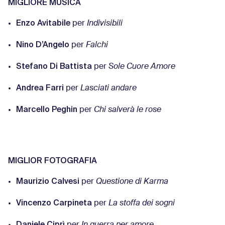
MIGLIORE MUSICA
Enzo Avitabile
per
Indivisibili
Nino D’Angelo
per
Falchi
Stefano Di Battista
per
Sole Cuore Amore
Andrea Farri
per
Lasciati andare
Marcello Peghin
per
Chi salverà le rose
MIGLIOR FOTOGRAFIA
Maurizio Calvesi
per
Questione di Karma
Vincenzo Carpineta
per
La stoffa dei sogni
Daniele Ciprì
per
In guerra per amore