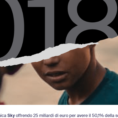
Sky
nica
offrendo 25 miliardi di euro per avere il 50,1% della s