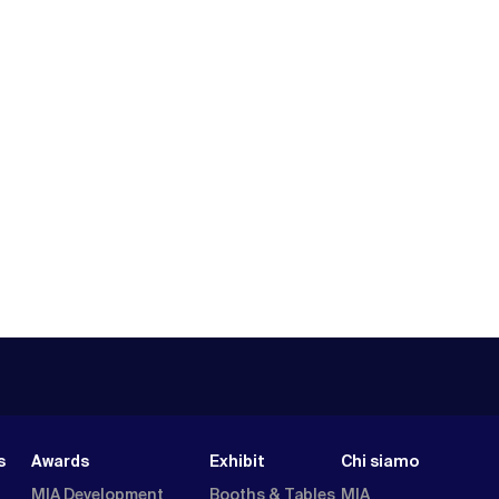
s
Awards
Exhibit
Chi siamo
MIA Development
Booths & Tables
MIA