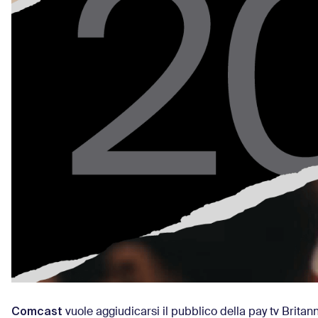
Comcast
vuole aggiudicarsi il pubblico della pay tv Britan