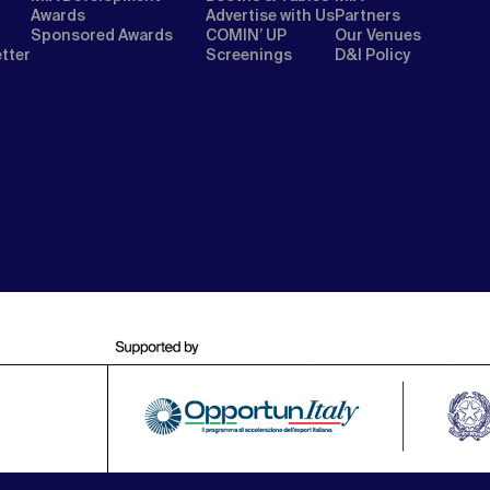
Awards
Advertise with Us
Partners
Sponsored Awards
COMIN’ UP
Our Venues
etter
Screenings
D&I Policy