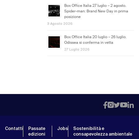
Box Office Italia 27 luglio – 2 agosto.
Spider-man: Brand New Day in prima
posizione
3 Agosto 2026
Box Office Italia 20 luglio – 26 luglio.
Odissea si conferma in vetta
27 Luglio 2026
Contatti
Passate
Jobs
Sostenibilità e
edizioni
consapevolezza ambientale