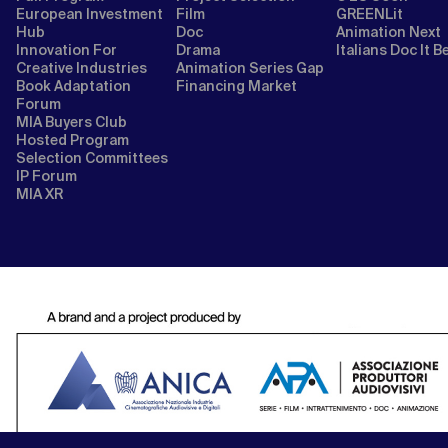
European Investment
Film
GREENLit
Hub
Doc
Animation Next
Innovation For
Drama
Italians Doc It B
Creative Industries
Animation Series Gap
Book Adaptation
Financing Market
Forum
MIA Buyers Club
Hosted Program
Selection Committees
IP Forum
MIA XR