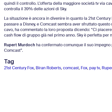
quindi il controllo. L’offerta della maggiore società tv via c
controlla il 39% delle azioni di Sky.
La situazione è ancora in divenire in quanto la 21st Century
passare a Disney, e Comcast sembra aver sfruttato questo mo
cavo, ha commentato la loro proposta dicendo: “Ci piacereb
cash flow di gruppo già nel primo anno. Sky è perfetta per n
Rupert Murdoch
ha confermato comunque il suo impegno per
Comcast”.
Tag
21st Century Fox
,
Biran Roberts
,
comcast
,
Fox
,
pay tv
,
Rupe