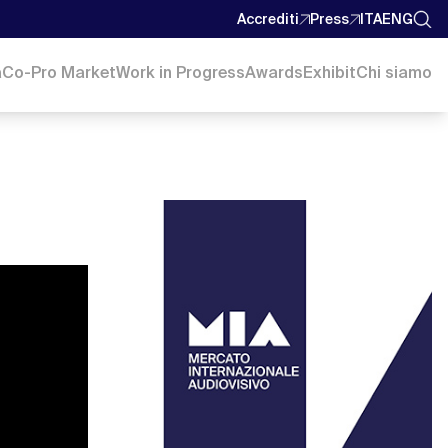
Accrediti
Press
ITA
ENG
a
Co-Pro Market
Work in Progress
Awards
Exhibit
Chi siamo