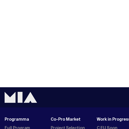
Programma
Co-Pro Market
Work in Progres
Full Program
Project Selection
C EU Soon