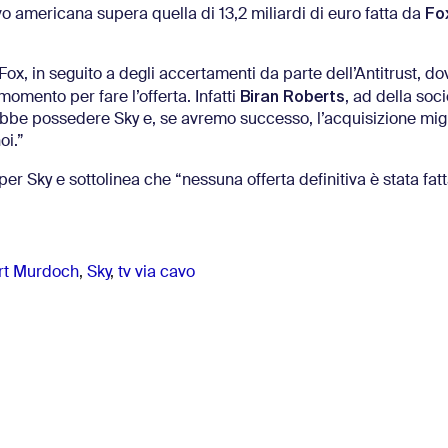
Fo
avo americana supera quella di 13,2 miliardi di euro fatta da
 Fox, in seguito a degli accertamenti da parte dell’Antitrust, d
Biran Roberts
mento per fare l’offerta. Infatti
, ad della soci
be possedere Sky e, se avremo successo, l’acquisizione migli
oi.”
 Sky e sottolinea che “nessuna offerta definitiva è stata fat
rt Murdoch
,
Sky
,
tv via cavo