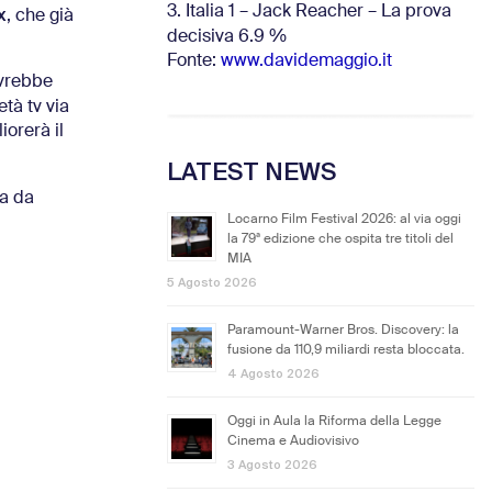
3. Italia 1 – Jack Reacher – La prova
x
, che già
decisiva 6.9
%
Fonte:
www.davidemaggio.it
ovrebbe
età tv via
orerà il
LATEST NEWS
ta da
Locarno Film Festival 2026: al via oggi
la 79ª edizione che ospita tre titoli del
MIA
5 Agosto 2026
Paramount-Warner Bros. Discovery: la
fusione da 110,9 miliardi resta bloccata.
4 Agosto 2026
Oggi in Aula la Riforma della Legge
Cinema e Audiovisivo
3 Agosto 2026