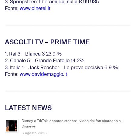
3. Springsteen: liberami dal nulla € 99.935
Fonte:
www.cinetel.it
ASCOLTI TV – PRIME TIME
1. Rai 3 – Blanca 3 23.9 %
2. Canale 5 – Grande Fratello 14.2%
3. Italia 1 – Jack Reacher – La prova decisiva 6.9
%
Fonte:
www.davidemaggio.it
LATEST NEWS
Disney e TikTok, accordo storico: i video dei fan sbarcano su
Disney+
6 Agosto 2026