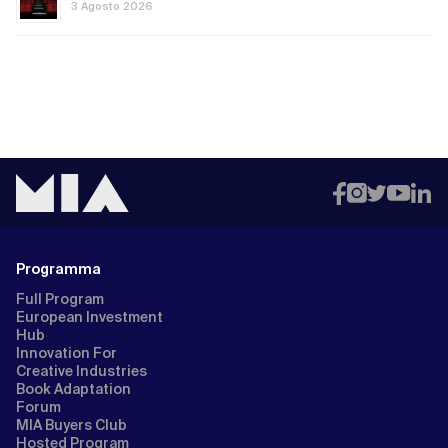
3 Agosto 2026
Programma
Full Program
European Investment
Hub
Innovation For
Creative Industries
Book Adaptation
Forum
MIA Buyers Club
Hosted Program