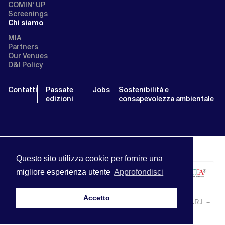
COMIN’ UP
Screenings
Chi siamo
MIA
Partners
Our Venues
D&I Policy
Contatti
Passate
Jobs
Sostenibilità e
edizioni
consapevolezza ambientale
Questo sito utilizza cookie per fornire una
migliore esperienza utente
Approfondisci
Accetto
MIA | Mercato Internazionale Audiovisivo | APA SERVICE S.R.L –
P.IVA:13238121001 | info@miamarket.it —
Privacy Policy