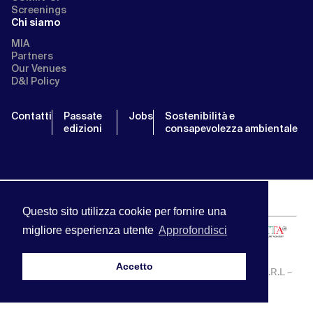
Screenings
Chi siamo
MIA
Partners
Our Venues
D&I Policy
Contatti
Passate
Jobs
Sostenibilità e
edizioni
consapevolezza ambientale
Questo sito utilizza cookie per fornire una
migliore esperienza utente
Approfondisci
Accetto
MIA | Mercato Internazionale Audiovisivo | APA SERVICE S.R.L –
P.IVA:13238121001 | info@miamarket.it —
Privacy Policy