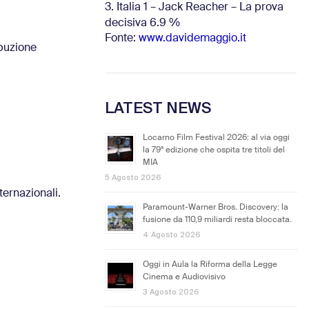
3. Italia 1 – Jack Reacher – La prova
decisiva 6.9
%
Fonte:
www.davidemaggio.it
ibuzione
LATEST NEWS
Locarno Film Festival 2026: al via oggi
la 79ª edizione che ospita tre titoli del
MIA
5 Agosto 2026
ternazionali.
Paramount-Warner Bros. Discovery: la
fusione da 110,9 miliardi resta bloccata.
4 Agosto 2026
Oggi in Aula la Riforma della Legge
Cinema e Audiovisivo
3 Agosto 2026