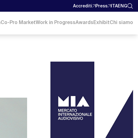
Accrediti
Press
ITA
ENG
a
Co-Pro Market
Work in Progress
Awards
Exhibit
Chi siamo