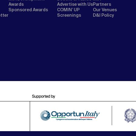
Awards
Advertise with Us
Partners
Sponsored Awards
COMIN’ UP
Our Venues
etter
Screenings
D&I Policy