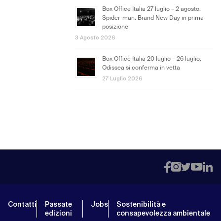
Box Office Italia 27 luglio – 2 agosto.
Spider-man: Brand New Day in prima
posizione
3 Agosto 2026
Box Office Italia 20 luglio – 26 luglio.
Odissea si conferma in vetta
27 Luglio 2026
Contatti
Passate
Jobs
Sostenibilità e
edizioni
consapevolezza ambientale