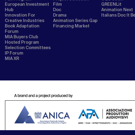
European Investment
Film
GREENLit
Hub
Doc
Animation Next
Innovation For
Drama
Italians Doc It B
Creative Industries
Animation Series Gap
Book Adaptation
Financing Market
Forum
MIA Buyers Club
Hosted Program
Selection Committees
IP Forum
MIA XR