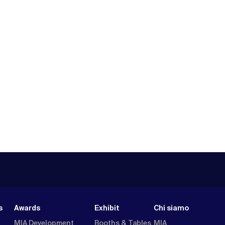
s
Awards
Exhibit
Chi siamo
MIA Development
Booths & Tables
MIA