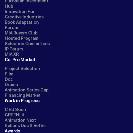
European Investment
Hub
Innovation For
Creative Industries
Book Adaptation
Forum
MIA Buyers Club
Hosted Program
Selection Committees
IP Forum
MIA XR
Co-Pro Market
Project Selection
Film
Doc
Drama
Animation Series Gap
Financing Market
Work in Progress
C EU Soon
GREENLit
Animation Next
Italians Doc It Better
Awards