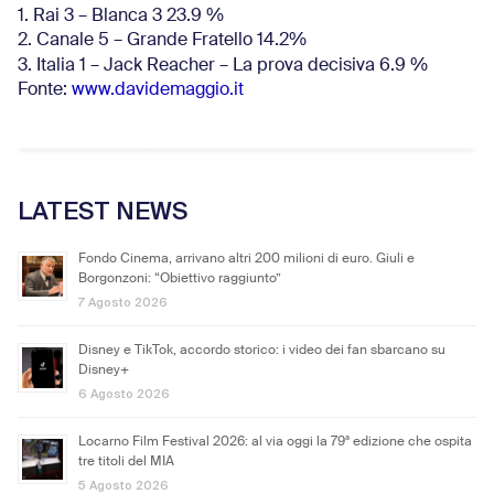
1. Rai 3 – Blanca 3 23.9 %
2. Canale 5 – Grande Fratello 14.2%
3. Italia 1 – Jack Reacher – La prova decisiva 6.9
%
Fonte:
www.davidemaggio.it
LATEST NEWS
Fondo Cinema, arrivano altri 200 milioni di euro. Giuli e
Borgonzoni: “Obiettivo raggiunto”
7 Agosto 2026
Disney e TikTok, accordo storico: i video dei fan sbarcano su
Disney+
6 Agosto 2026
Locarno Film Festival 2026: al via oggi la 79ª edizione che ospita
tre titoli del MIA
5 Agosto 2026