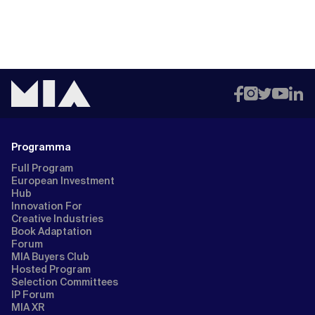
Programma
Full Program
European Investment
Hub
Innovation For
Creative Industries
Book Adaptation
Forum
MIA Buyers Club
Hosted Program
Selection Committees
IP Forum
MIA XR