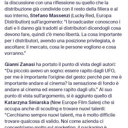
la discussione con una riflessione su quello che la
distribuzione già condivide con il resto della filiera e al
Stefano Massenzi
suo interno,
(Lucky Red, Europa
Distribution) sull’argomento: “I broadcaster conoscono i
dati e li danno già tradotti ai distributori dicendogli cosa
devono fare, quindi c’è meno libertà. La cosa importante
per i distributori, avendo una posizione privilegiata, è
ascoltare: il mercato, cosa le persone vogliono e cosa
vorranno.”
Gianni Zanasi
ha portato il punto di vista degli autori:
“Da piccolo avevo un sogno: essere rapito dagli UFO,
per me è importante l’origine del gesto: perchè per me è
importante andare al cinema? la sensazione di fondo è
andare al cinema ed essere rapito dagli ufo.” Al suo
punto di vista sull’argomento, si è aggiunto quello di
Katarzyna Siniarska
(New Europe Film Sales) che si
occupa anche di scouting e trovare nuovi talenti:
“Cerchiamo sempre nuovi talenti, ma è molto difficile
trovare qualcosa di valido. Noi come azienda ci
concentriamo molto sul marketing, il packaging è