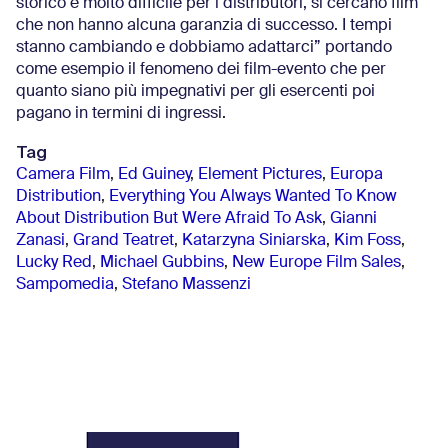
storico è molto difficile per i distributori, si cercano film
che non hanno alcuna garanzia di successo. I tempi
stanno cambiando e dobbiamo adattarci” portando
come esempio il fenomeno dei film-evento che per
quanto siano più impegnativi per gli esercenti poi
pagano in termini di ingressi.
Tag
Camera Film
,
Ed Guiney
,
Element Pictures
,
Europa
Distribution
,
Everything You Always Wanted To Know
About Distribution But Were Afraid To Ask
,
Gianni
Zanasi
,
Grand Teatret
,
Katarzyna Siniarska
,
Kim Foss
,
Lucky Red
,
Michael Gubbins
,
New Europe Film Sales
,
Sampomedia
,
Stefano Massenzi