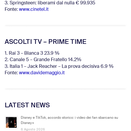
3. Springsteen: liberami dal nulla € 99.935
Fonte:
www.cinetel.it
ASCOLTI TV – PRIME TIME
1. Rai 3 – Blanca 3 23.9 %
2. Canale 5 – Grande Fratello 14.2%
3. Italia 1 – Jack Reacher – La prova decisiva 6.9
%
Fonte:
www.davidemaggio.it
LATEST NEWS
Disney e TikTok, accordo storico: i video dei fan sbarcano su
Disney+
6 Agosto 2026