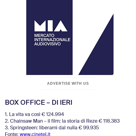
ADVERTISE WITH US
BOX OFFICE – DI IERI
1. La vita va così € 124.994
2. Chainsaw Man – il film: la storia di Reze € 118.383
3. Springsteen: liberami dal nulla € 99.935
Fonte:
www.cinetel.it