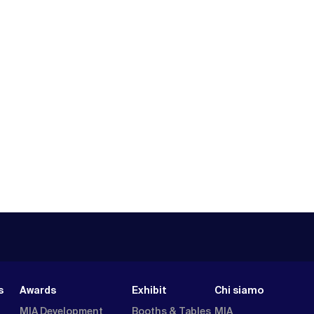
s
Awards
Exhibit
Chi siamo
MIA Development
Booths & Tables
MIA