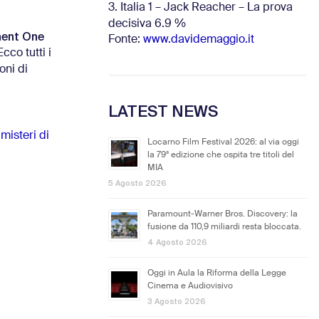
3. Italia 1 – Jack Reacher – La prova
decisiva 6.9
%
ment One
Fonte:
www.davidemaggio.it
cco tutti i
oni di
LATEST NEWS
 misteri di
Locarno Film Festival 2026: al via oggi
la 79ª edizione che ospita tre titoli del
MIA
5 Agosto 2026
Paramount-Warner Bros. Discovery: la
fusione da 110,9 miliardi resta bloccata.
4 Agosto 2026
Oggi in Aula la Riforma della Legge
Cinema e Audiovisivo
3 Agosto 2026