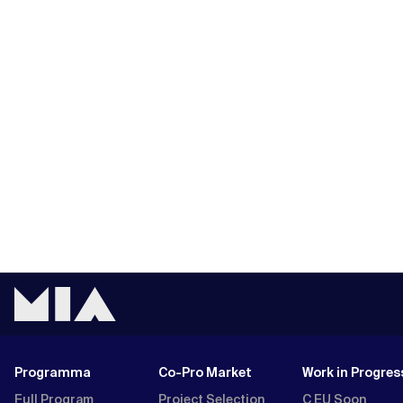
Programma
Co-Pro Market
Work in Progres
Full Program
Project Selection
C EU Soon