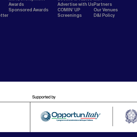
Awards
Advertise with Us
Partners
Sponsored Awards
COMIN’ UP
Our Venues
etter
Screenings
D&I Policy