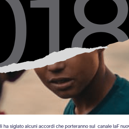
elli ha siglato alcuni accordi che porteranno sul canale laF nu