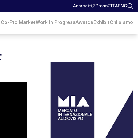
Accrediti
Press
ITA
ENG
a
Co-Pro Market
Work in Progress
Awards
Exhibit
Chi siamo
F