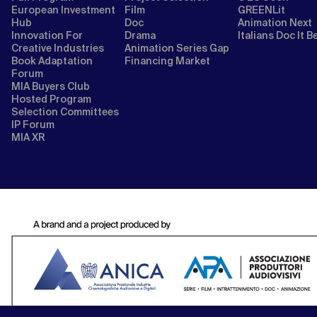
European Investment
Film
GREENLit
Hub
Doc
Animation Next
Innovation For
Drama
Italians Doc It B
Creative Industries
Animation Series Gap
Book Adaptation
Financing Market
Forum
MIA Buyers Club
Hosted Program
Selection Committees
IP Forum
MIA XR