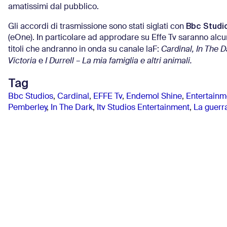
amatissimi dal pubblico.
Bbc Studio
Gli accordi di trasmissione sono stati siglati con
(eOne). In particolare ad approdare su Effe Tv saranno alcuni
titoli che andranno in onda su canale laF:
Cardinal, In The D
Victoria
e
I Durrell – La mia famiglia e altri animali.
Tag
Bbc Studios
,
Cardinal
,
EFFE Tv
,
Endemol Shine
,
Entertainm
Pemberley
,
In The Dark
,
Itv Studios Entertainment
,
La guerr