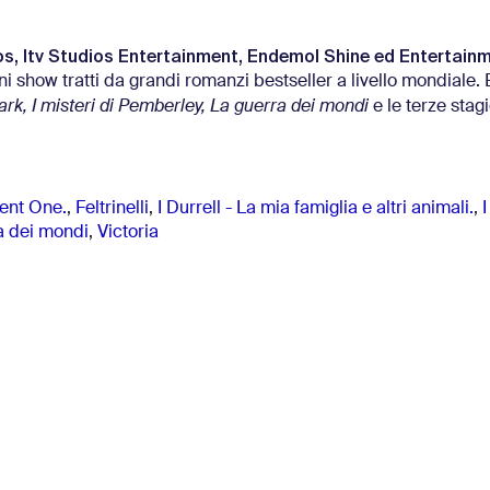
s, Itv Studios Entertainment, Endemol Shine ed Entertain
 show tratti da grandi romanzi bestseller a livello mondiale. E
ark, I misteri di Pemberley, La guerra dei mondi
e le terze stagi
ent One.
,
Feltrinelli
,
I Durrell - La mia famiglia e altri animali.
,
I
a dei mondi
,
Victoria