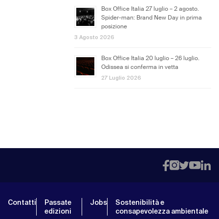
Box Office Italia 27 luglio – 2 agosto.
Spider-man: Brand New Day in prima
posizione
3 Agosto 2026
Box Office Italia 20 luglio – 26 luglio.
Odissea si conferma in vetta
27 Luglio 2026
Contatti
Passate
Jobs
Sostenibilità e
edizioni
consapevolezza ambientale