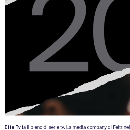
Effe Tv
fa il pieno di serie tv. La media company di Feltrin