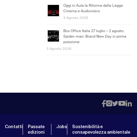
Oggi in Aula la Riforma della Legge
Cinema e Audiovisivo
3 Agosto 2026
Box Office Italia 27 luglio – 2 agosto.
Spider-man: Brand New Day in prima
posizione
3 Agosto 2026
Contatti
Passate
Jobs
Sostenibilità e
edizioni
consapevolezza ambientale