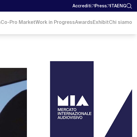
Accrediti
Press
ITA
ENG
a
Co-Pro Market
Work in Progress
Awards
Exhibit
Chi siamo