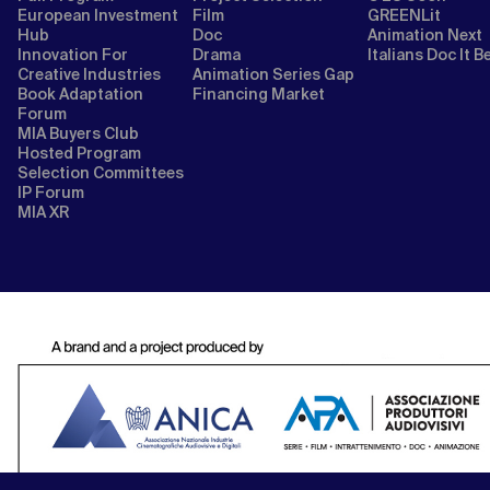
European Investment
Film
GREENLit
Hub
Doc
Animation Next
Innovation For
Drama
Italians Doc It B
Creative Industries
Animation Series Gap
Book Adaptation
Financing Market
Forum
MIA Buyers Club
Hosted Program
Selection Committees
IP Forum
MIA XR