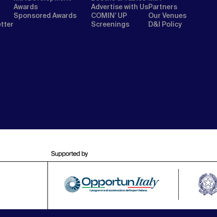
Awards
Advertise with Us
Partners
Sponsored Awards
COMIN’ UP
Our Venues
etter
Screenings
D&I Policy