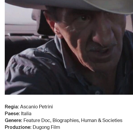
Regia
:
Ascanio Petrini
Paese
:
Italia
Genere
:
Feature Doc, Biographies, Human & Societies
Produzione
:
Dugong Film