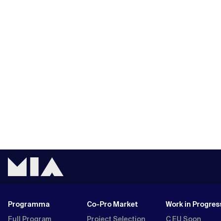
Programma
Co-Pro Market
Work in Progres
Full Program
Project Selection
C EU Soon