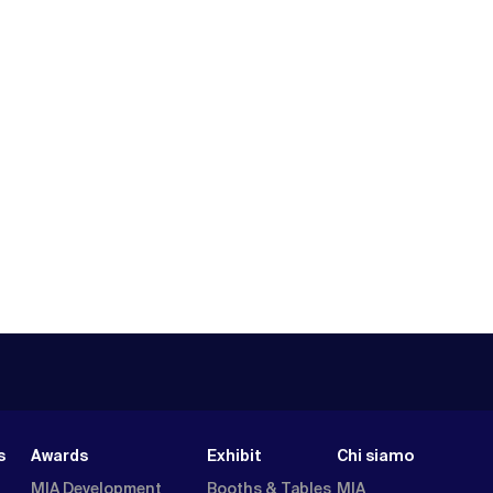
s
Awards
Exhibit
Chi siamo
MIA Development
Booths & Tables
MIA