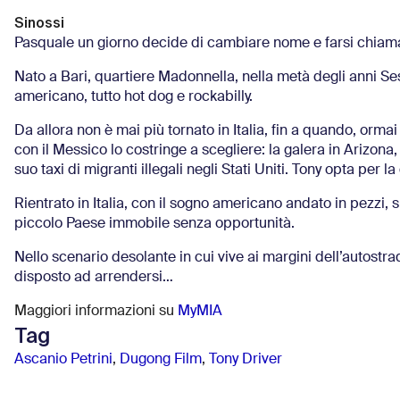
Sinossi
Pasquale un giorno decide di cambiare nome e farsi chiama
Nato a Bari, quartiere Madonnella, nella metà degli anni Ses
americano, tutto hot dog e rockabilly.
Da allora non è mai più tornato in Italia, fin a quando, orma
con il Messico lo costringe a scegliere: la galera in Arizona,
suo taxi di migranti illegali negli Stati Uniti. Tony opta per l
Rientrato in Italia, con il sogno americano andato in pezzi, 
piccolo Paese immobile senza opportunità.
Nello scenario desolante in cui vive ai margini dell’autost
disposto ad arrendersi…
Maggiori informazioni su
MyMIA
Tag
Ascanio Petrini
,
Dugong Film
,
Tony Driver