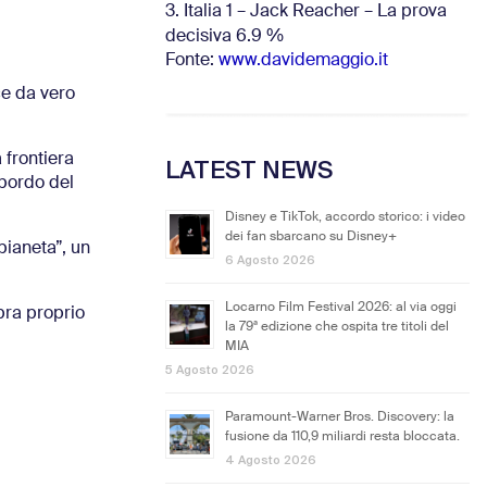
3. Italia 1 – Jack Reacher – La prova
decisiva 6.9
%
Fonte:
www.davidemaggio.it
ce da vero
 frontiera
LATEST NEWS
 bordo del
Disney e TikTok, accordo storico: i video
dei fan sbarcano su Disney+
pianeta”, un
6 Agosto 2026
Locarno Film Festival 2026: al via oggi
bra proprio
la 79ª edizione che ospita tre titoli del
MIA
5 Agosto 2026
Paramount-Warner Bros. Discovery: la
fusione da 110,9 miliardi resta bloccata.
4 Agosto 2026