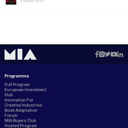
3 Agosto 2026
Programma
Full Program
European Investment
Hub
Innovation For
Creative Industries
Book Adaptation
Forum
MIA Buyers Club
Hosted Program