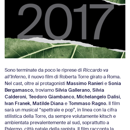
Sono terminate da poco le riprese di
Riccardo va
all’Inferno
, il nuovo film di Roberta Torre girato a Roma.
Massimo Ranieri
Sonia
Nel cast, oltre ai protagonisti
e
Bergamasco
Silvia Gallerano
Silvia
, troviamo
,
Calderoni
Teodoro Giambanco
Michelangelo Dalisi
,
,
,
Ivan Franek
Matilde Diana
Tommaso Ragno
,
e
. Il film
sarà un musical “spettrale e pop”, in linea con la cifra
stilistica della Torre, da sempre volutamente kitsch e
ambientata prevalentemente al sud, soprattutto a
Palermo, città natale della regista. Il film racconta la