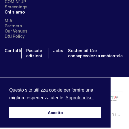
COMIN’ UP
Screenings
Chi siamo
MIA
Partners
Our Venues
D&I Policy
Contatti
Passate
Jobs
Sostenibilità e
edizioni
consapevolezza ambientale
Questo sito utilizza cookie per fornire una
migliore esperienza utente
Approfondisci
Accetto
MIA | Mercato Internazionale Audiovisivo | APA SERVICE S.R.L –
P.IVA:13238121001 | info@miamarket.it —
Privacy Policy