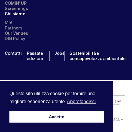
COMIN’ UP
Screenings
Chi siamo
MIA
Partners
Our Venues
D&I Policy
Contatti
Passate
Jobs
Sostenibilità e
edizioni
consapevolezza ambientale
Questo sito utilizza cookie per fornire una
migliore esperienza utente
Approfondisci
Accetto
MIA | Mercato Internazionale Audiovisivo | APA SERVICE S.R.L –
P.IVA:13238121001 | info@miamarket.it —
Privacy Policy