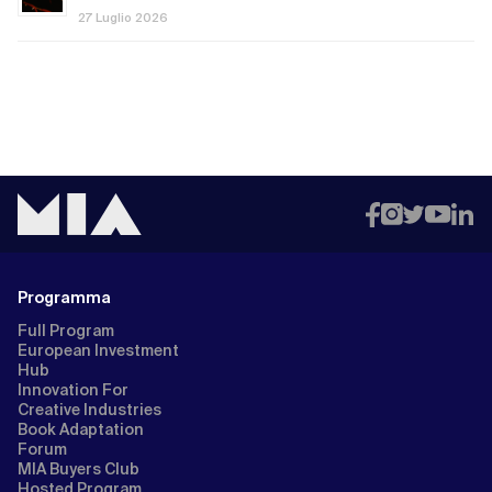
27 Luglio 2026
Programma
Full Program
European Investment
Hub
Innovation For
Creative Industries
Book Adaptation
Forum
MIA Buyers Club
Hosted Program