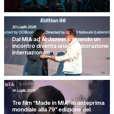
20 Luglio 2026
Dal MIA ad Al Jazeera: quando un
incontro diventa una collaborazione
internazionale
14 Luglio 2026
Tre film “Made in MIA” in anteprima
mondiale alla 79ª edizione del