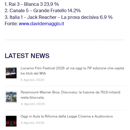
1. Rai 3 – Blanca 3 23.9 %
2. Canale 5 – Grande Fratello 14.2%
3. Italia 1 – Jack Reacher – La prova decisiva 6.9
%
Fonte:
www.davidemaggio.it
LATEST NEWS
Locarno Film Festival 2026: al via oggi la 79ª edizione che ospita
tre titoli del MIA
5 Agosto 2026
Paramount-Warner Bros. Discovery: la fusione da 110,9 miliardi
resta bloccata.
4 Agosto 2026
Oggi in Aula la Riforma della Legge Cinema e Audiovisivo
3 Agosto 2026