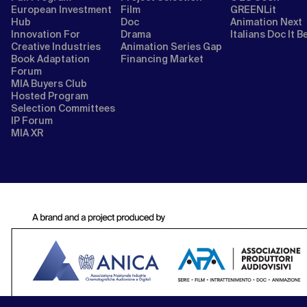
European Investment
Film
GREENLit
Hub
Doc
Animation Next
Innovation For
Drama
Italians Doc It B
Creative Industries
Animation Series Gap
Book Adaptation
Financing Market
Forum
MIA Buyers Club
Hosted Program
Selection Committees
IP Forum
MIA XR