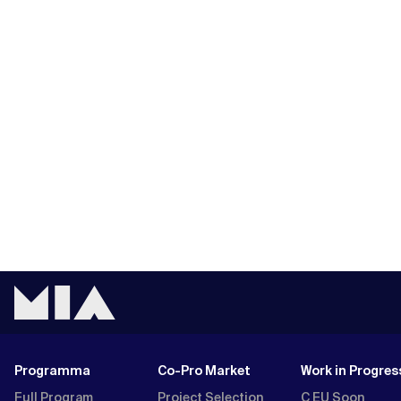
Programma
Co-Pro Market
Work in Progres
Full Program
Project Selection
C EU Soon