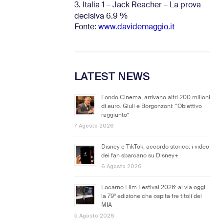
3. Italia 1 – Jack Reacher – La prova
decisiva 6.9
%
Fonte:
www.davidemaggio.it
LATEST NEWS
Fondo Cinema, arrivano altri 200 milioni
di euro. Giuli e Borgonzoni: “Obiettivo
raggiunto”
7 Agosto 2026
Disney e TikTok, accordo storico: i video
dei fan sbarcano su Disney+
6 Agosto 2026
Locarno Film Festival 2026: al via oggi
la 79ª edizione che ospita tre titoli del
MIA
5 Agosto 2026