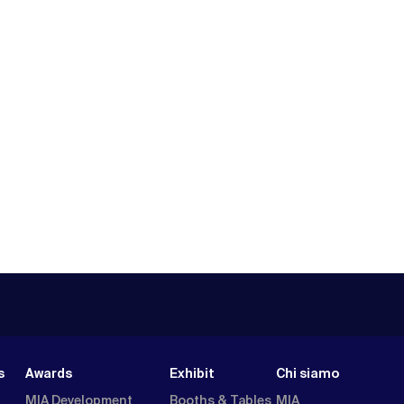
s
Awards
Exhibit
Chi siamo
MIA Development
Booths & Tables
MIA