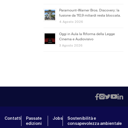
Paramount-Warner Bros. Discovery: la
fusione da 110,9 miliardi resta bloccata.
4 Agosto 2026
Oggi in Aula la Riforma della Legge
Cinema e Audiovisivo
3 Agosto 2026
Contatti
Passate
Jobs
Sostenibilità e
edizioni
consapevolezza ambientale