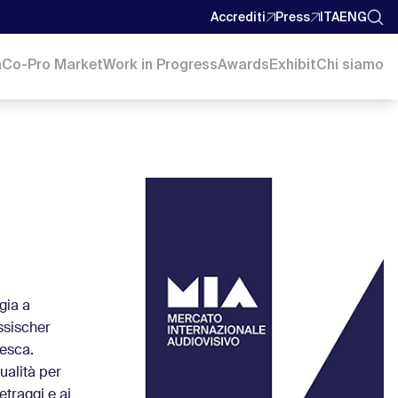
Accrediti
Press
ITA
ENG
a
Co-Pro Market
Work in Progress
Awards
Exhibit
Chi siamo
gia a
ssischer
desca.
ualità per
traggi e ai