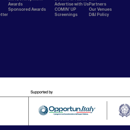
Awards
Advertise with Us
Partners
Sponsored Awards
COMIN’ UP
Our Venues
etter
Screenings
D&I Policy