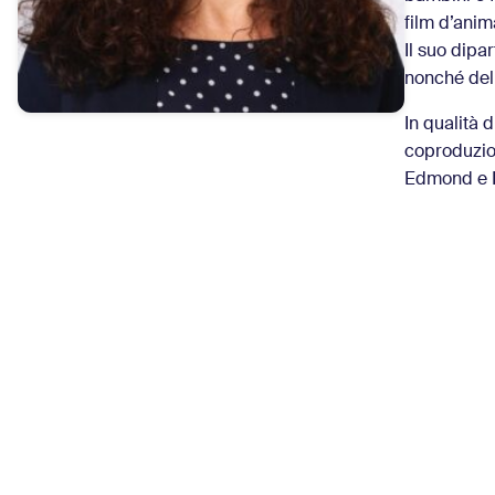
film d’anim
Il suo dipa
nonché del
In qualità 
coproduzio
Edmond e Lu