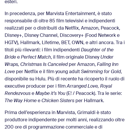
esteri.
In precedenza, per Marvista Entertainment, è stato
responsabile di oltre 85 film televisivi e indipendenti
realizzati per o distribuiti da Netflix, Amazon, Peacock,
Disney+, Disney Channel, Discovery+ (Food Network e
HGTV), Hallmark, Lifetime, BET, OWN, e altri ancora. Tra i
titoli più rilevanti: i film indipendenti
Daughter of the
Bride
e
Perfect Match
, il film originale Disney
Under
Wraps, Christmas Is Canceled
per Amazon,
Falling Inn
Love
per Netflix e il film young adult
Swimming for Gold
,
disponibile su Hulu. Più di recente ha ricoperto il ruolo di
executive producer per i film
Arranged Love, Royal
Rendezvous
e
Maybe it’s You
(E! / Peacock). Tra le serie:
The Way Home
e
Chicken Sisters
per Hallmark.
Prima dell’esperienza in Marvista, Grimaldi è stato
produttore indipendente per molti anni, realizzando oltre
200 ore di programmazione commerciale e di