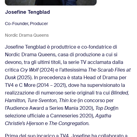
Josefine Tengblad
Co-Founder, Producer
Nordic Drama Queens
Josefine Tengblad è produttrice e co-fondatrice di
Nordic Drama Queens, casa di produzione a cui si
devono, tra gli ultimi titoli, la serie TV acclamata dalla
critica
Cry Wolf
(2024) e l’attesissima
The Scarab Flies at
Dusk
(2025). In precedenza è stata Head of Drama per
TV4 e C More (2014 – 2021), dove ha supervisionato la
realizzazione di numerose serie originali tra cui
Blinded,
Hamilton, Ture Sventon, Thin Ice
(in concorso per
l’Audience Award a Series Mania 2020),
Top Dog
(in
selezione ufficiale a Canneseries 2020),
Agatha
Christie’s Hjerson
e
The Congregation.
Prima del suo incarico a TV4, Josefine ha collaborato a