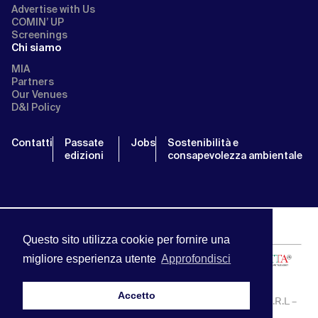
Advertise with Us
COMIN’ UP
Screenings
Chi siamo
MIA
Partners
Our Venues
D&I Policy
Contatti
Passate
Jobs
Sostenibilità e
edizioni
consapevolezza ambientale
Questo sito utilizza cookie per fornire una
migliore esperienza utente
Approfondisci
Accetto
MIA | Mercato Internazionale Audiovisivo | APA SERVICE S.R.L –
P.IVA:13238121001 | info@miamarket.it —
Privacy Policy