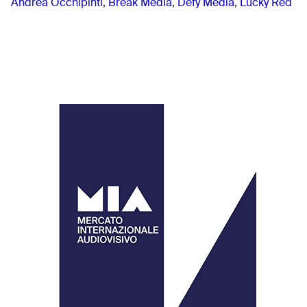
Andrea Occhipinti
,
Break Media
,
Defy Media
,
Lucky Red