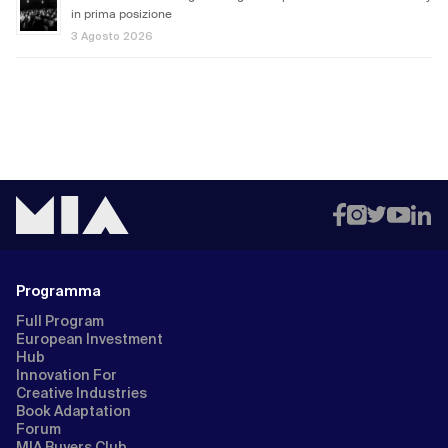
in prima posizione
3 Agosto 2026
Programma
Full Program
European Investment
Hub
Innovation For
Creative Industries
Book Adaptation
Forum
MIA Buyers Club