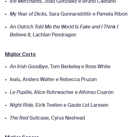
Ice Merchants,
João Gonzalez e Bruno Caetano
My Year of Dicks,
Sara Gunnarsdóttir e Pamela Ribon
An Ostrich Told Me the World Is Fake and I Think I
Believe It,
Lachlan Pendragon
Miglior Corto
An Irish Goodbye
, Tom Berkeley e Ross White
Ivalu
, Anders Walter e Rebecca Pruzan
Le Pupille,
Alice Rohrwacher e Alfonso Cuarón
Night Ride,
Eirik Tveiten e Gaute Lid Larssen
The Red Suitcase,
Cyrus Neshvad