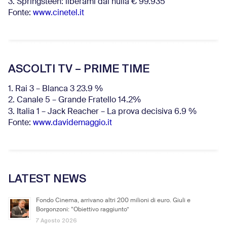
3. Springsteen: liberami dal nulla € 99.935
Fonte:
www.cinetel.it
ASCOLTI TV – PRIME TIME
1. Rai 3 – Blanca 3 23.9 %
2. Canale 5 – Grande Fratello 14.2%
3. Italia 1 – Jack Reacher – La prova decisiva 6.9
%
Fonte:
www.davidemaggio.it
LATEST NEWS
Fondo Cinema, arrivano altri 200 milioni di euro. Giuli e
Borgonzoni: “Obiettivo raggiunto”
7 Agosto 2026