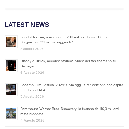
LATEST NEWS
Fondo Cinema, arrivano altri 200 milioni di euro. Giuli e
Borgonzoni: “Obiettivo raggiunto”
7 Agosto 2026
Disney e TikTok, accordo storico: i video dei fan sbarcano su
Disney+
6 Agosto 2026
Locarno Film Festival 2026: al via oggi la 79ª edizione che ospita
tre titoli del MIA
5 Agosto 2026
Paramount-Warner Bros. Discovery: la fusione da 110,9 miliardi
resta bloccata.
4 Agosto 2026