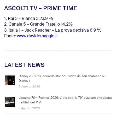
ASCOLTI TV – PRIME TIME
1. Rai 3 – Blanca 3 23.9 %
2. Canale 5 – Grande Fratello 14.2%
3. Italia 1 – Jack Reacher – La prova decisiva 6.9
%
Fonte:
www.davidemaggio.it
LATEST NEWS
Disney e TikTok, accordo storico: i video dei fan sbarcano su
Disney+
6 Agosto 2026
Locarno Film Festival 2026: al via oggi la 79ª edizione che ospita
tre titoli del MIA
5 Agosto 2026