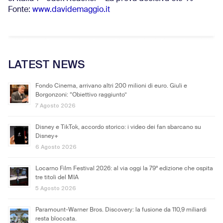
Fonte:
www.davidemaggio.it
LATEST NEWS
Fondo Cinema, arrivano altri 200 milioni di euro. Giuli e
Borgonzoni: “Obiettivo raggiunto”
7 Agosto 2026
Disney e TikTok, accordo storico: i video dei fan sbarcano su
Disney+
6 Agosto 2026
Locarno Film Festival 2026: al via oggi la 79ª edizione che ospita
tre titoli del MIA
5 Agosto 2026
Paramount-Warner Bros. Discovery: la fusione da 110,9 miliardi
resta bloccata.