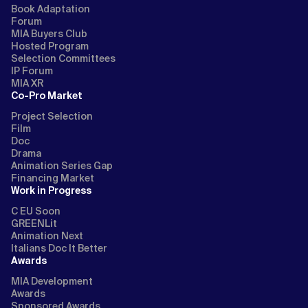
Book Adaptation
Forum
MIA Buyers Club
Hosted Program
Selection Committees
IP Forum
MIA XR
Co-Pro Market
Project Selection
Film
Doc
Drama
Animation Series Gap
Financing Market
Work in Progress
C EU Soon
GREENLit
Animation Next
Italians Doc It Better
Awards
MIA Development
Awards
Sponsored Awards