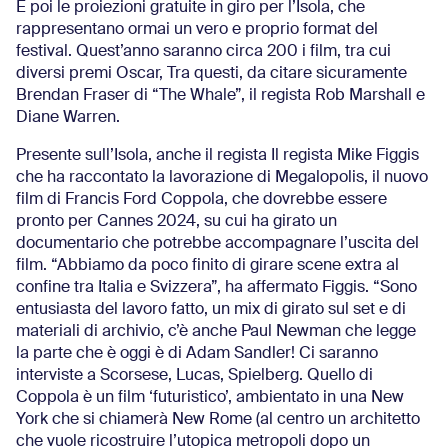
E poi le proiezioni gratuite in giro per l’Isola, che
rappresentano ormai un vero e proprio format del
festival. Quest’anno saranno circa 200 i film, tra cui
diversi premi Oscar, Tra questi, da citare sicuramente
Brendan Fraser di “The Whale”, il regista Rob Marshall e
Diane Warren.
Presente sull’Isola, anche il regista Il regista Mike Figgis
che ha raccontato la lavorazione di Megalopolis, il nuovo
film di Francis Ford Coppola, che dovrebbe essere
pronto per Cannes 2024, su cui ha girato un
documentario che potrebbe accompagnare l’uscita del
film. “Abbiamo da poco finito di girare scene extra al
confine tra Italia e Svizzera”, ha affermato Figgis. “Sono
entusiasta del lavoro fatto, un mix di girato sul set e di
materiali di archivio, c’è anche Paul Newman che legge
la parte che è oggi è di Adam Sandler! Ci saranno
interviste a Scorsese, Lucas, Spielberg. Quello di
Coppola è un film ‘futuristico’, ambientato in una New
York che si chiamerà New Rome (al centro un architetto
che vuole ricostruire l’utopica metropoli dopo un