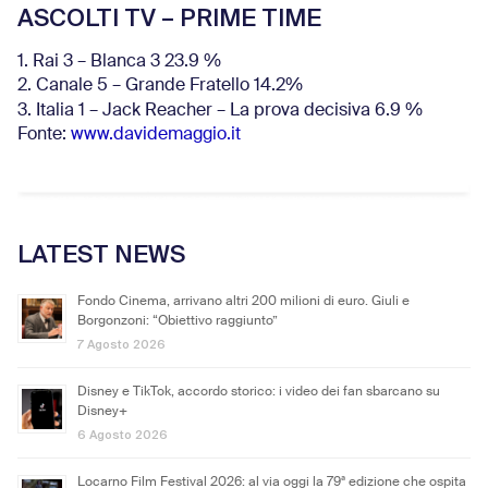
ASCOLTI TV – PRIME TIME
1. Rai 3 – Blanca 3 23.9 %
2. Canale 5 – Grande Fratello 14.2%
3. Italia 1 – Jack Reacher – La prova decisiva 6.9
%
Fonte:
www.davidemaggio.it
LATEST NEWS
Fondo Cinema, arrivano altri 200 milioni di euro. Giuli e
Borgonzoni: “Obiettivo raggiunto”
7 Agosto 2026
Disney e TikTok, accordo storico: i video dei fan sbarcano su
Disney+
6 Agosto 2026
Locarno Film Festival 2026: al via oggi la 79ª edizione che ospita