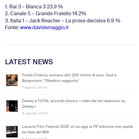
1. Rai 3 – Blanca 3 23.9 %
2. Canale 5 – Grande Fratello 14.2%
3. Italia 1 – Jack Reacher – La prova decisiva 6.9
%
Fonte:
www.davidemaggio.it
LATEST NEWS
Fondo Cinema, arrivano altri 200 milioni di euro. Giuli e
Borgonzoni: “Obiettivo raggiunto”
7 Agosto 2026
Disney e TikTok, accordo storico: i video dei fan sbarcano su
Disney+
6 Agosto 2026
Locarno Film Festival 2026: al via oggi la 79ª edizione che ospita
tre titoli del MIA
5 Agosto 2026