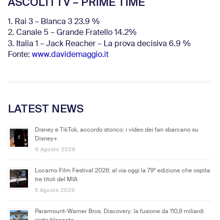
ASCOLTI TV – PRIME TIME
1. Rai 3 – Blanca 3 23.9 %
2. Canale 5 – Grande Fratello 14.2%
3. Italia 1 – Jack Reacher – La prova decisiva 6.9
%
Fonte:
www.davidemaggio.it
LATEST NEWS
Disney e TikTok, accordo storico: i video dei fan sbarcano su
Disney+
6 Agosto 2026
Locarno Film Festival 2026: al via oggi la 79ª edizione che ospita
tre titoli del MIA
5 Agosto 2026
Paramount-Warner Bros. Discovery: la fusione da 110,9 miliardi