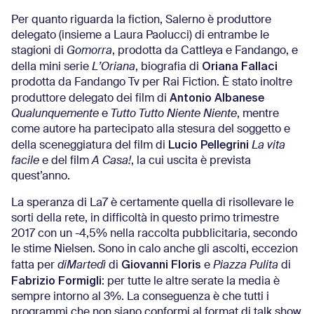
Per quanto riguarda la fiction, Salerno è produttore
delegato (insieme a Laura Paolucci) di entrambe le
stagioni di
Gomorra
, prodotta da Cattleya e Fandango, e
Oriana Fallaci
della mini serie
L’Oriana
, biografia di
prodotta da Fandango Tv per Rai Fiction. È stato inoltre
Antonio Albanese
produttore delegato dei film di
Qualunquemente
e
Tutto Tutto Niente Niente
, mentre
come autore ha partecipato alla stesura del soggetto e
Lucio Pellegrini
della sceneggiatura del film di
La vita
facile
e del film
A Casa!
, la cui uscita è prevista
quest’anno.
La speranza di La7 è certamente quella di risollevare le
sorti della rete, in difficoltà in questo primo trimestre
2017 con un -4,5% nella raccolta pubblicitaria, secondo
le stime Nielsen. Sono in calo anche gli ascolti, eccezion
Giovanni Floris
fatta per
diMartedì
di
e
Piazza Pulita
di
Fabrizio Formigli
: per tutte le altre serate la media è
sempre intorno al 3%. La conseguenza è che tutti i
programmi che non siano conformi al format di talk show