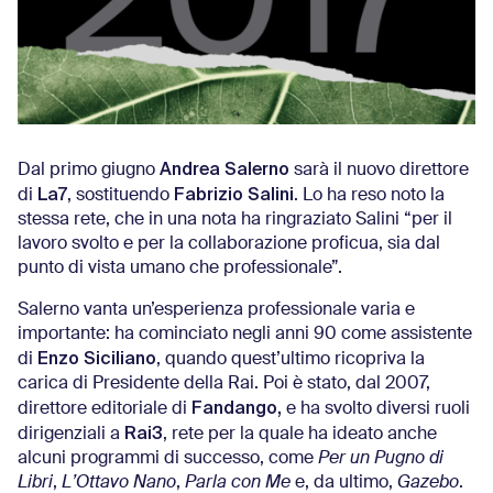
Andrea Salerno
Dal primo giugno
sarà il nuovo direttore
La7
Fabrizio Salini
di
, sostituendo
. Lo ha reso noto la
stessa rete, che in una nota ha ringraziato Salini “per il
lavoro svolto e per la collaborazione proficua, sia dal
punto di vista umano che professionale”.
Salerno vanta un’esperienza professionale varia e
importante: ha cominciato negli anni 90 come assistente
Enzo Siciliano
di
, quando quest’ultimo ricopriva la
carica di Presidente della Rai. Poi è stato, dal 2007,
Fandango,
direttore editoriale di
e ha svolto diversi ruoli
Rai3
dirigenziali a
, rete per la quale ha ideato anche
alcuni programmi di successo, come
Per un Pugno di
Libri
,
L’Ottavo Nano
,
Parla con Me
e, da ultimo,
Gazebo
.