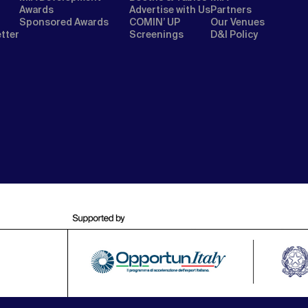
Awards
Advertise with Us
Partners
Sponsored Awards
COMIN’ UP
Our Venues
etter
Screenings
D&I Policy