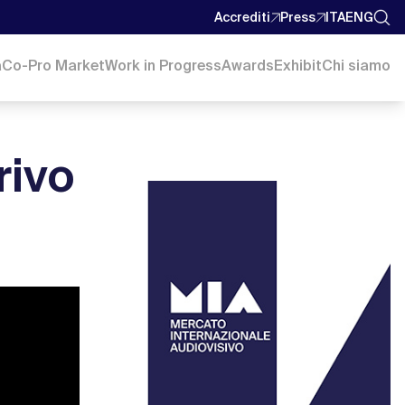
Accrediti
Press
ITA
ENG
a
Co-Pro Market
Work in Progress
Awards
Exhibit
Chi siamo
rivo