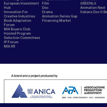
European Investment
Film
GREENLit
Hub
Doc
Animation Next
Innovation For
Drama
Italians Doc It B
Creative Industries
Animation Series Gap
Book Adaptation
Financing Market
Forum
MIA Buyers Club
Hosted Program
Selection Committees
IP Forum
MIA XR