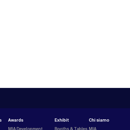
s
Awards
Exhibit
Chi siamo
MIA Development
Booths & Tables
MIA