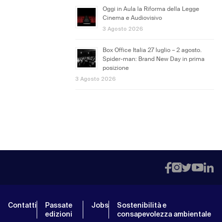
Oggi in Aula la Riforma della Legge
Cinema e Audiovisivo
3 Agosto 2026
Box Office Italia 27 luglio – 2 agosto.
Spider-man: Brand New Day in prima
posizione
3 Agosto 2026
Contatti
Passate
Jobs
Sostenibilità e
edizioni
consapevolezza ambientale