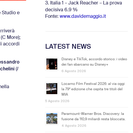
3. Italia 1 – Jack Reacher – La prova
decisiva 6.9
%
e Studio e
Fonte:
www.davidemaggio.it
rriverà
 (C More);
li accordi
LATEST NEWS
Disney e TikTok, accordo storico: i video
essandro
dei fan sbarcano su Disney+
chelini
(
I
6 Agosto 2026
Locarno Film Festival 2026: al via oggi
nella
la 79ª edizione che ospita tre titoli del
MIA
5 Agosto 2026
Paramount-Warner Bros. Discovery: la
fusione da 110,9 miliardi resta bloccata.
4 Agosto 2026