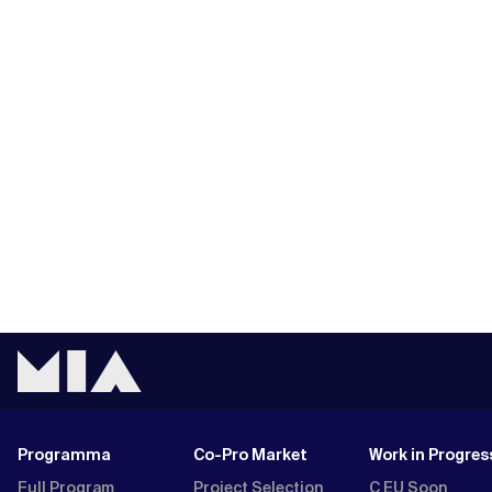
Programma
Co-Pro Market
Work in Progres
Full Program
Project Selection
C EU Soon