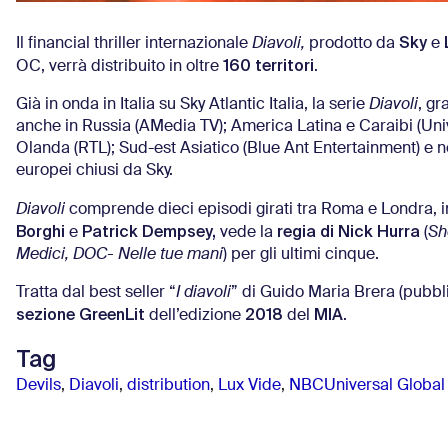
Sky
Il financial thriller internazionale
Diavoli,
prodotto da
e
160 territori
OC, verrà distribuito in oltre
.
Già in onda in Italia su Sky Atlantic Italia, la serie
Diavoli
, gr
anche in Russia (AMedia TV); America Latina e Caraibi (Univ
Olanda (RTL); Sud-est Asiatico (Blue Ant Entertainment) e ne
europei chiusi da Sky.
Diavoli
comprende dieci episodi girati tra Roma e Londra, in
Borghi
Patrick Dempsey,
regia di Nick Hurra
e
vede la
(
Sh
Medici, DOC- Nelle tue mani
) per gli ultimi cinque.
Tratta dal best seller “
I diavoli
” di Guido Maria Brera (pubbli
sezione GreenLit
2018
MIA
dell’edizione
del
.
Tag
Devils
,
Diavoli
,
distribution
,
Lux Vide
,
NBCUniversal Global 