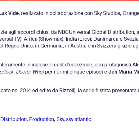
Lux Vide
, realizzato in collaborazione con Sky Studios, Orang
azie agli accordi chiusi da NBCUniversal Global Distribution, a
ersal TV); Africa (Showmax); India (Eros); Danimarca e Svezia
l Regno Unito, in Germania, in Austria e in Svizzera grazie ag
Al
teramente in inglese. Il cast d’eccezione, con protagonisti
Jan Maria Mi
erlock, Doctor Who
) per i primi cinque episodi e
cato nel 2014 ed edito da Rizzoli), la serie è stata presentata 
Distribution
,
Production
,
Sky
,
sky atlantic