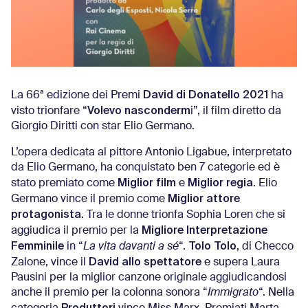
David di Donatello 2021
La 66ª edizione dei Premi
ha
Volevo nasconderm
visto trionfare “
i”, il film diretto da
Giorgio Diritti con star Elio Germano.
L’opera dedicata al pittore Antonio Ligabue, interpretato
da Elio Germano, ha conquistato ben 7 categorie ed è
Miglior film
Miglior regia
stato premiato come
e
. Elio
Miglior attore
Germano vince il premio come
protagonista
. Tra le donne trionfa Sophia Loren che si
Migliore Interpretazione
aggiudica il premio per la
Femminile
Tolo Tolo
in “
La vita davanti a sé
“.
, di Checco
David allo spettatore
Zalone, vince il
e supera Laura
Pausini per la miglior canzone originale aggiudicandosi
anche il premio per la colonna sonora “
Immigrato
“. Nella
Produttori