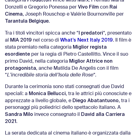
categoria
vince Miss Marx. Premiati Marta
Vivo Film
Rai
Donzelli e Gregorio Ponessa per
con
Cinema
, Joseph Rouschop e Valérie Bournonville per
Tarantula Belgique
.
I predatori
Tra i titoli vincitori spicca anche “
“, presentato
MIA 2019
What’s Next Italy 2019
al
nel corso di
. Il film è
Miglior regista
stata premiato nella categoria
esordiente
per la regia di Pietro Castellitto. Vince il suo
Miglior Attrice non
primo David, nella categoria
protagonista
, anche Matilda De Angelis con il film
“
L’incredibile storia dell’Isola delle Rose
“.
Durante la cerimonia sono stati consegnati due David
Monica Bellucci
speciali: a
, tra le attrici più conosciute e
Diego Abatantuono
apprezzate a livello globale, e
, tra i
personaggi più poliedrici dello spettacolo italiano. A
Sandra Milo
David alla Carriera
invece consegnato il
2021
.
La serata dedicata al cinema italiano è organizzata dalla