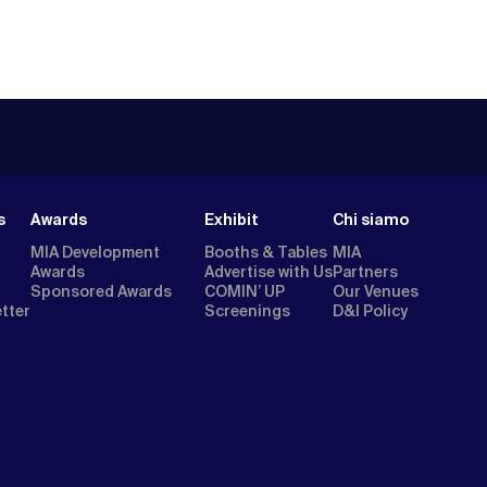
s
Awards
Exhibit
Chi siamo
MIA Development
Booths & Tables
MIA
Awards
Advertise with Us
Partners
Sponsored Awards
COMIN’ UP
Our Venues
etter
Screenings
D&I Policy