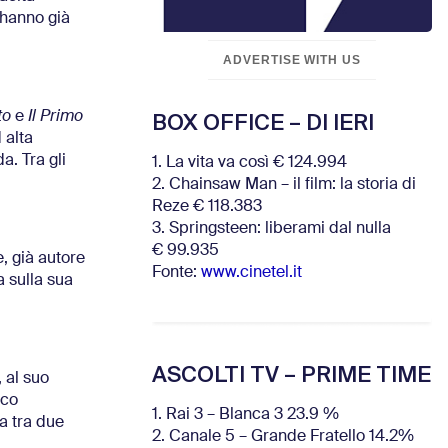
e hanno già
ADVERTISE WITH US
BOX OFFICE – DI IERI
to
e
Il Primo
 alta
a. Tra gli
1. La vita va così € 124.994
2. Chainsaw Man – il film: la storia di
Reze € 118.383
3. Springsteen: liberami dal nulla
€ 99.935
, già autore
Fonte:
www.cinetel.it
a sulla sua
ASCOLTI TV – PRIME TIME
 al suo
rco
1. Rai 3 – Blanca 3 23.9 %
ia tra due
2. Canale 5 – Grande Fratello 14.2%