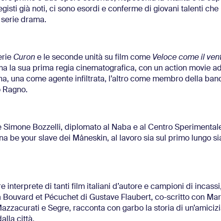
egisti già noti, ci sono esordi e conferme di giovani talenti ch
 serie drama.
erie
Curon
e le seconde unità su film come
Veloce come il ven
ma la sua prima regia cinematografica, con un action movie ad
pina, una come agente infiltrata, l’altro come membro della band
o Ragno.
e Simone Bozzelli, diplomato al Naba e al Centro Sperimentale
anna be your slave dei Måneskin, al lavoro sia sul primo lungo si
nterprete di tanti film italiani d’autore e campioni di incassi,
a Bouvard et Pécuchet di Gustave Flaubert, co-scritto con Ma
i Mazzacurati e Segre, racconta con garbo la storia di un’amiciz
lla città.