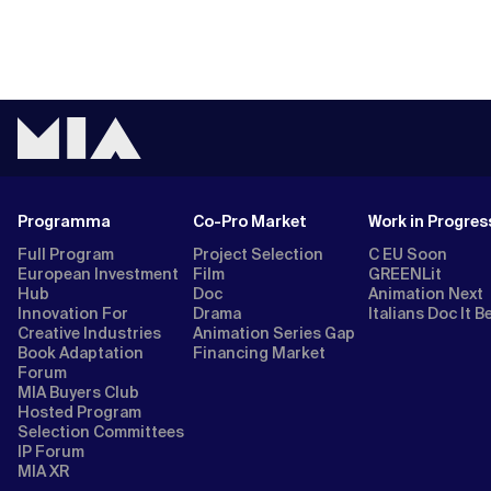
Programma
Co-Pro Market
Work in Progres
Full Program
Project Selection
C EU Soon
European Investment
Film
GREENLit
Hub
Doc
Animation Next
Innovation For
Drama
Italians Doc It B
Creative Industries
Animation Series Gap
Book Adaptation
Financing Market
Forum
MIA Buyers Club
Hosted Program
Selection Committees
IP Forum
MIA XR