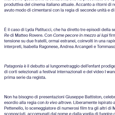
produttiva del cinema italiano attuale. Accanto a ritorni di r
avuto modo di cimentarsi con la regia di seconde unità e di
È il caso di Lyda Patitucci, che ha diretto tre episodi della s
Re
di Matteo Rovere. Con
Come pecore in mezzo ai lupi
fir
tensione su due fratelli, ormai estranei, coinvolti in una ra
interpreti, Isabella Ragonese, Andrea Arcangeli e Tommas
Patagonia
è il debutto al lungometraggio dell’enfant prodig
di corti selezionati a festival internazionali e del video I w
prima serie da regista.
Non ha bisogno di presentazioni Giuseppe Battiston, celebre i
esordio alla regia con
Io vivo altrove
. Liberamente ispirato 
Pettenello, lo sceneggiatore di numerosi film tra gli altri d
sconosciuti, accomunati dal nome e dalla voglia di fuggire da