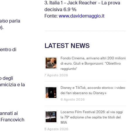
3. Italia 1 – Jack Reacher – La prova
decisiva 6.9
%
Fonte:
www.davidemaggio.it
aíso
parla
).
LATEST NEWS
centro di
Fondo Cinema, arrivano altri 200 milioni
di euro. Giuli e Borgonzoni: “Obiettivo
raggiunto”
7 Agosto 2026
o degli
micizia e la
Disney e TikTok, accordo storico: i video
dei fan sbarcano su Disney+
6 Agosto 2026
Locarno Film Festival 2026: al via oggi
annati ai
la 79ª edizione che ospita tre titoli del
e Francovich
MIA
5 Agosto 2026