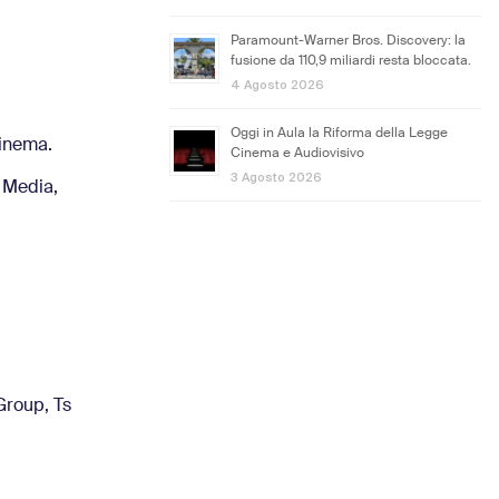
Paramount-Warner Bros. Discovery: la
fusione da 110,9 miliardi resta bloccata.
4 Agosto 2026
Oggi in Aula la Riforma della Legge
Cinema.
Cinema e Audiovisivo
3 Agosto 2026
 Media,
Group, Ts