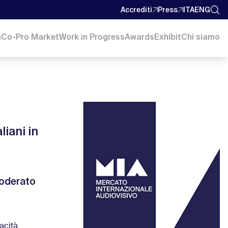
Accrediti
Press
ITA
ENG
a
Co-Pro Market
Work in Progress
Awards
Exhibit
Chi siamo
liani in
moderato
acità