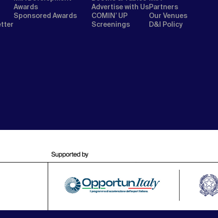
Awards
Advertise with Us
Partners
Sponsored Awards
COMIN’ UP
Our Venues
etter
Screenings
D&I Policy