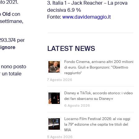
sto 2021.
3. Italia 1 – Jack Reacher – La prova
decisiva 6.9
%
Old
o
con
Fonte:
www.davidemaggio.it
 settimane,
93.374 per
Signore
LATEST NEWS
Fondo Cinema, arrivano altri 200 milioni
l nono posto
di euro. Giuli e Borgonzoni: “Obiettivo
raggiunto”
un totale
7 Agosto 2026
Disney e TikTok, accordo storico: i video
dei fan sbarcano su Disney+
6 Agosto 2026
Locarno Film Festival 2026: al via oggi
la 79ª edizione che ospita tre titoli del
MIA
5 Agosto 2026