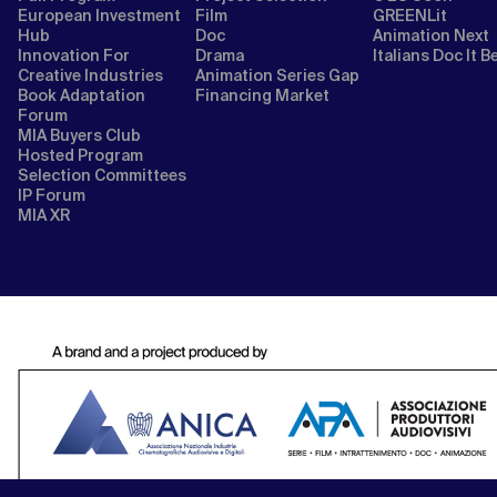
European Investment
Film
GREENLit
Hub
Doc
Animation Next
Innovation For
Drama
Italians Doc It B
Creative Industries
Animation Series Gap
Book Adaptation
Financing Market
Forum
MIA Buyers Club
Hosted Program
Selection Committees
IP Forum
MIA XR