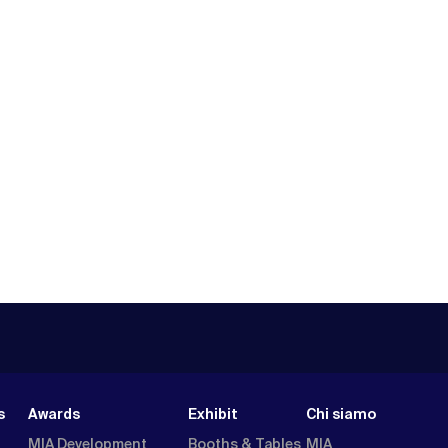
s
Awards
Exhibit
Chi siamo
MIA Development
Booths & Tables
MIA