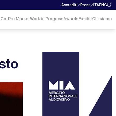
Accrediti
Press
ITA
ENG
a
Co-Pro Market
Work in Progress
Awards
Exhibit
Chi siamo
osto