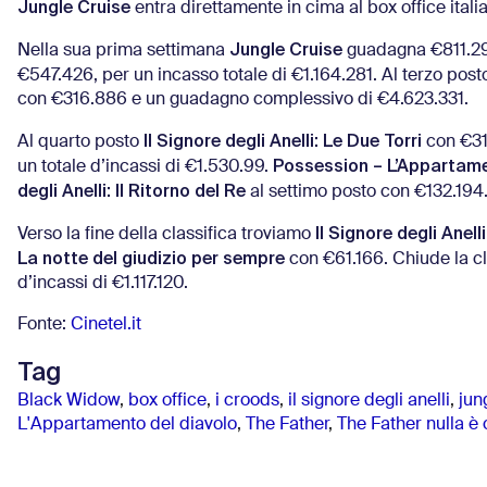
Jungle Cruise
entra direttamente in cima al box office italia
Jungle Cruise
Nella sua prima settimana
guadagna €811.296
€547.426, per un incasso totale di €1.164.281. Al terzo pos
con €316.886 e un guadagno complessivo di €4.623.331.
Il Signore degli Anelli: Le Due Torri
Al quarto posto
con €31
Possession – L’Appartame
un totale d’incassi di €1.530.99.
degli Anelli: Il Ritorno del Re
al settimo posto con €132.194
Il Signore degli Anel
Verso la fine della classifica troviamo
La notte del giudizio per sempre
con €61.166. Chiude la c
d’incassi di €1.117.120.
Fonte:
Cinetel.it
Tag
Black Widow
,
box office
,
i croods
,
il signore degli anelli
,
jun
L'Appartamento del diavolo
,
The Father
,
The Father nulla 