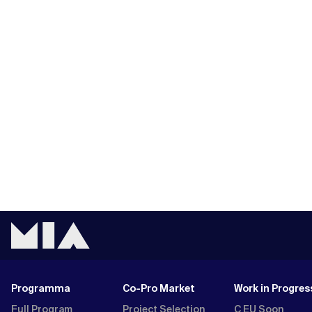
Programma
Co-Pro Market
Work in Progres
Full Program
Project Selection
C EU Soon