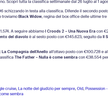
no. Scopri tutta la classifica settimanale dal 26 luglio al 1 ago
 schizzando in testa alla classifica. Difende il secondo post
Black Widow
to troviamo
, regina del box office delle ultime tre
I Croods 2 – Una Nuova Era
1.574. A seguire abbiamo
con €2
nto del diavolo
Il 
è al sesto posto con €145.623, seguito da
.
li: La Compagnia dell’Anello
all’ottavo posto con €100.728 e a
The Father – Nulla è come sembra
lassifica
con €38.554 per 
gle cruise
,
La notte del giudizio per sempre
,
Old
,
Possession -
è come sembra