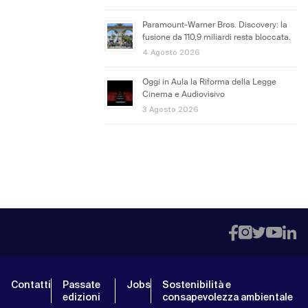
Paramount-Warner Bros. Discovery: la
fusione da 110,9 miliardi resta bloccata.
4 Agosto 2026
Oggi in Aula la Riforma della Legge
Cinema e Audiovisivo
3 Agosto 2026
Contatti
Passate
Jobs
Sostenibilità e
edizioni
consapevolezza ambientale