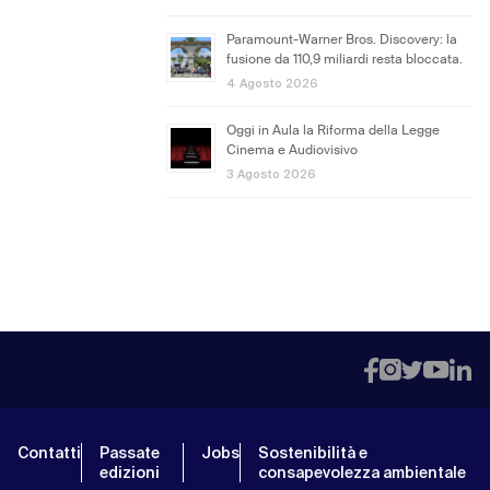
Paramount-Warner Bros. Discovery: la
fusione da 110,9 miliardi resta bloccata.
4 Agosto 2026
Oggi in Aula la Riforma della Legge
Cinema e Audiovisivo
3 Agosto 2026
Contatti
Passate
Jobs
Sostenibilità e
edizioni
consapevolezza ambientale