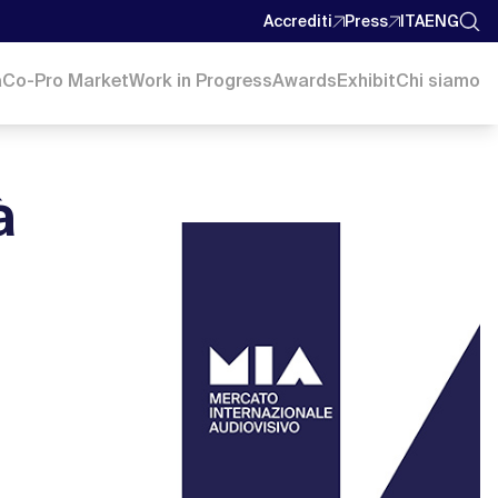
Accrediti
Press
ITA
ENG
a
Co-Pro Market
Work in Progress
Awards
Exhibit
Chi siamo
à