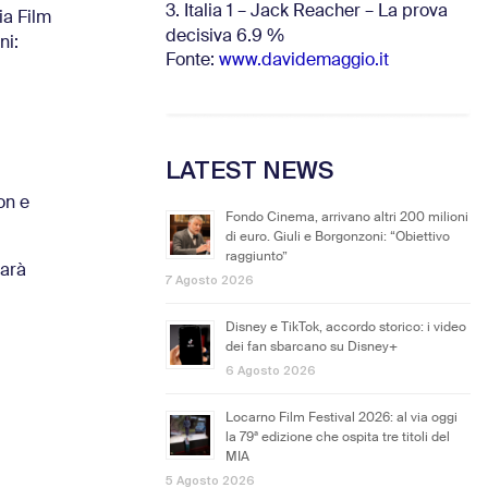
3. Italia 1 – Jack Reacher – La prova
ia Film
decisiva 6.9
%
ni:
Fonte:
www.davidemaggio.it
LATEST NEWS
on e
Fondo Cinema, arrivano altri 200 milioni
di euro. Giuli e Borgonzoni: “Obiettivo
raggiunto”
Sarà
7 Agosto 2026
Disney e TikTok, accordo storico: i video
dei fan sbarcano su Disney+
6 Agosto 2026
Locarno Film Festival 2026: al via oggi
la 79ª edizione che ospita tre titoli del
MIA
5 Agosto 2026