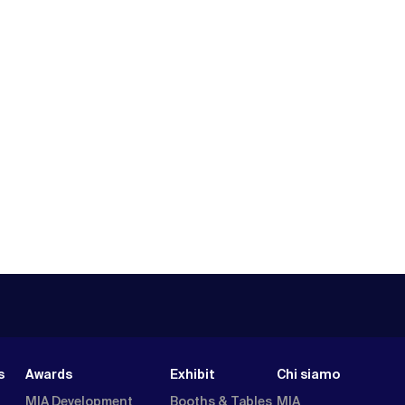
s
Awards
Exhibit
Chi siamo
MIA Development
Booths & Tables
MIA