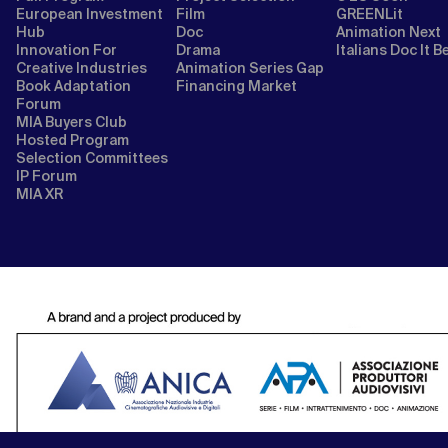
European Investment
Film
GREENLit
Hub
Doc
Animation Next
Innovation For
Drama
Italians Doc It B
Creative Industries
Animation Series Gap
Book Adaptation
Financing Market
Forum
MIA Buyers Club
Hosted Program
Selection Committees
IP Forum
MIA XR