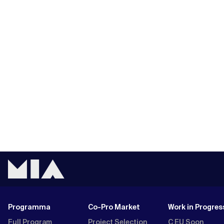
Programma
Co-Pro Market
Work in Progres
Full Program
Project Selection
C EU Soon