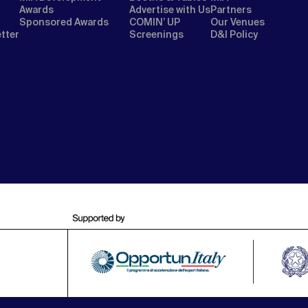
Awards
Advertise with Us
Partners
Sponsored Awards
COMIN’ UP
Our Venues
etter
Screenings
D&I Policy