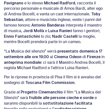
Pavignano
Michael Radford
e lo stesso
, racconta il
percorso personale e musicale di Amos Bardi, alter ego
Toby
di Andrea Bocelli, e vanta un cast internazionale.
Sebastian
, attore e musicista inglese, veste i panni del
Antonio Banderas
famoso tenore;
interpreta il maestro
Jordi Mollà
Luisa Ranieri
di musica,
e
fanno i genitori;
Ennio Fantastichini
Nadir Castelli
lo zio;
la moglie,
mentre Bocelli prenderà parte in un cameo.
presentato domenica 17
“La Musica del silenzio” verrà
settembre alle ore 19.00
Cinema Odeon
Firenze
al
di
in
anteprima mondiale
: ci sarà il Maestro Andrea Bocelli, il
regista Michael Radford e l’attrice Luisa Ranieri.
Per le riprese in provincia di Pisa il film si è avvalso del
Toscana Film Commission
sostegno di
.
Progetto Cinemanchìo
Grazie al
il film “La Musica del
fruibile alle persone cieche e sorde
Silenzio” sarà
e
sottotitolazione facilitata
saranno disponibili la
audiodescrizione