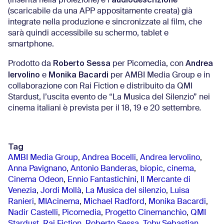
(inserita nella proiezione) e l’
(scaricabile da una APP appositamente creata) già
integrate nella produzione e sincronizzate al film, che
sarà quindi accessibile su schermo, tablet e
smartphone.
Roberto Sessa
Andrea
Prodotto da
per Picomedia, con
Iervolino
Monika Bacardi
e
per AMBI Media Group e in
collaborazione con Rai Fiction e distribuito da QMI
Stardust, l’uscita evento de “La Musica del Silenzio” nei
cinema italiani è prevista per il 18, 19 e 20 settembre
.
Tag
AMBI Media Group
,
Andrea Bocelli
,
Andrea Iervolino
,
Anna Pavignano
,
Antonio Banderas
,
biopic
,
cinema
,
Cinema Odeon
,
Ennio Fantastichini
,
Il Mercante di
Venezia
,
Jordi Mollà
,
La Musica del silenzio
,
Luisa
Ranieri
,
MIAcinema
,
Michael Radford
,
Monika Bacardi
,
Nadir Castelli
,
Picomedia
,
Progetto Cinemanchìo
,
QMI
Stardust
,
Rai Fiction
,
Roberto Sessa
,
Toby Sebastian
,