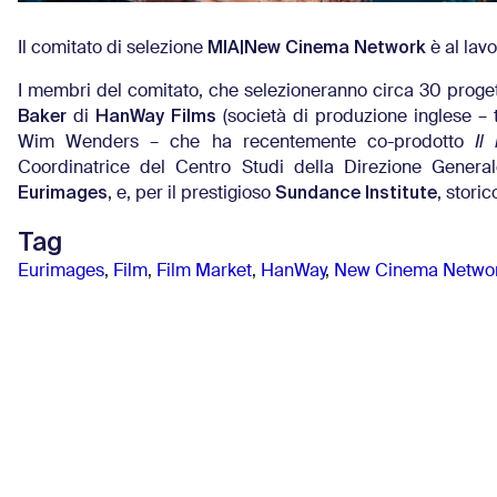
MIA|New Cinema Network
Il comitato di selezione
è al lav
I membri del comitato, che selezioneranno circa 30 proget
Baker
HanWay Films
di
(società di produzione inglese – t
Wim Wenders – che ha recentemente co-prodotto
Il
Coordinatrice del Centro Studi della Direzione Gener
Eurimages
Sundance Institute
, e, per il prestigioso
, stori
Tag
Eurimages
,
Film
,
Film Market
,
HanWay
,
New Cinema Netwo