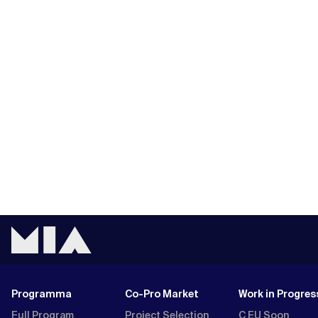
Programma
Co-Pro Market
Work in Progres
Full Program
Project Selection
C EU Soon