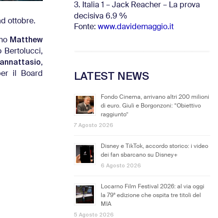
3. Italia 1 – Jack Reacher – La prova
decisiva 6.9
%
ad ottobre.
Fonte:
www.davidemaggio.it
Matthew
ono
 Bertolucci,
annattasio
,
LATEST NEWS
er il Board
Fondo Cinema, arrivano altri 200 milioni
di euro. Giuli e Borgonzoni: “Obiettivo
raggiunto”
7 Agosto 2026
Disney e TikTok, accordo storico: i video
dei fan sbarcano su Disney+
6 Agosto 2026
Locarno Film Festival 2026: al via oggi
la 79ª edizione che ospita tre titoli del
MIA
5 Agosto 2026