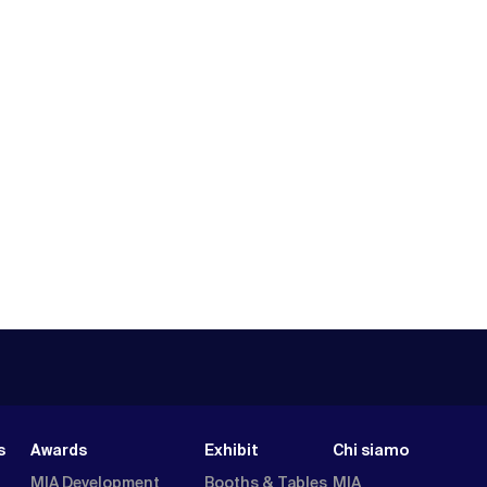
s
Awards
Exhibit
Chi siamo
MIA Development
Booths & Tables
MIA