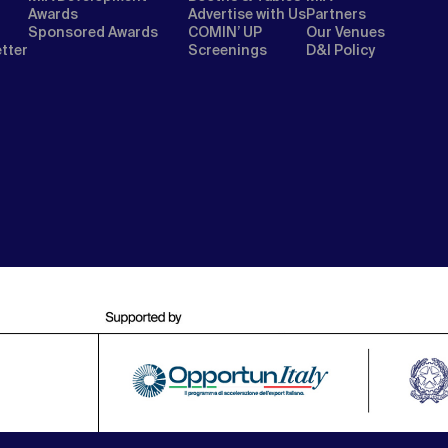
Awards
Advertise with Us
Partners
Sponsored Awards
COMIN’ UP
Our Venues
etter
Screenings
D&I Policy