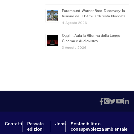
Paramount-Warner Bros. Discovery: la
fusione da 110,9 miliardi resta bloccata.
4 Agosto 2026
Oggi in Aula la Riforma della Legge
Cinema e Audiovisivo
3 Agosto 2026
Contatti
Passate
Jobs
Sostenibilità e
edizioni
consapevolezza ambientale