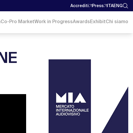
Accrediti
Press
ITA
ENG
a
Co-Pro Market
Work in Progress
Awards
Exhibit
Chi siamo
ONE