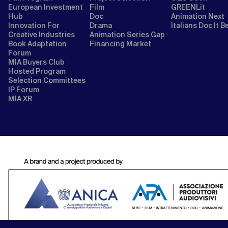
European Investment
Film
GREENLit
Hub
Doc
Animation Next
Innovation For
Drama
Italians Doc It B
Creative Industries
Animation Series Gap
Book Adaptation
Financing Market
Forum
MIA Buyers Club
Hosted Program
Selection Committees
IP Forum
MIA XR