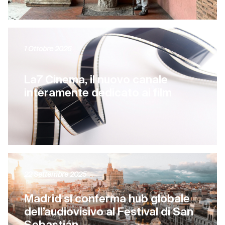
1 Ottobre 2025
La7 Cinema, il nuovo canale
interamente dedicato ai film
22 Settembre 2025
Madrid si conferma hub globale
dell’audiovisivo al Festival di San
Sebastián