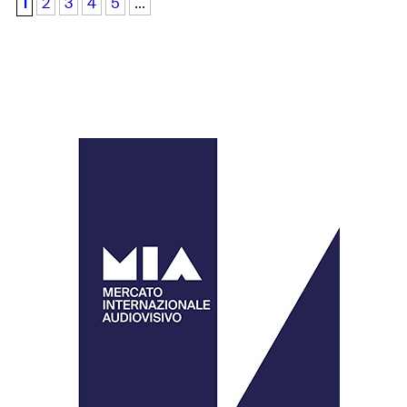
1
2
3
4
5
...