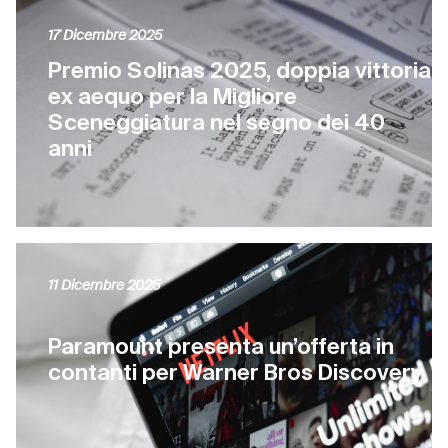
17 Dicembre 2025
Premio Solinas 2025, doppia vittoria
ex aequo per la Migliore
Sceneggiatura nel segno dei 40
anni
11 Dicembre 2025
Paramount presenta un’offerta in
contanti per Warner Bros Discovery