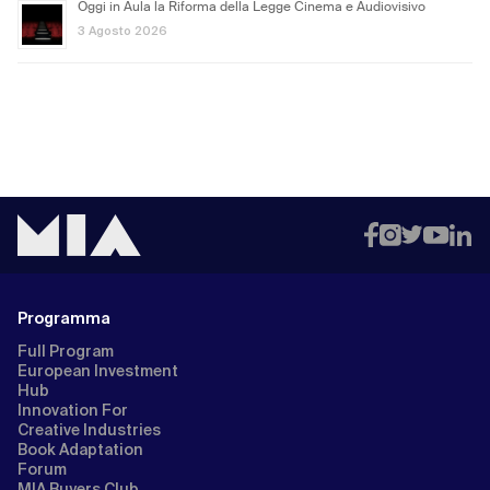
Oggi in Aula la Riforma della Legge Cinema e Audiovisivo
3 Agosto 2026
Programma
Full Program
European Investment
Hub
Innovation For
Creative Industries
Book Adaptation
Forum
MIA Buyers Club