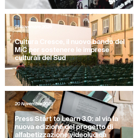
21 Novembre 2025
Cultura Cresce, il nuovo bando del
MiC per sostenere le imprese
culturali del Sud
20 Novembre 2025
Press Start to Learn 3.0: al via la
nuova edizione del progetto di
alfabetizzazione videoludica