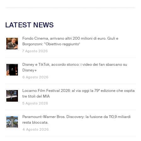
LATEST NEWS
Fondo Cinema, arrivano altri 200 milioni di euro. Giuli e
Borgonzoni: “Obiettivo raggiunto”
7 Agosto 2026
Disney e TikTok, accordo storico: i video dei fan sbarcano su
Disney+
6 Agosto 2026
Locarno Film Festival 2026: al via oggi la 79ª edizione che ospita
tre titoli del MIA
5 Agosto 2026
Paramount-Warner Bros. Discovery: la fusione da 110,9 miliardi
resta bloccata.
4 Agosto 2026