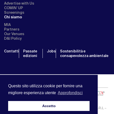
Advertise with Us
COMIN’ UP
Screenings
Chi siamo
MIA
Partners
Our Venues
D&I Policy
Contatti
Passate
Jobs
Sostenibilità e
edizioni
consapevolezza ambientale
Questo sito utilizza cookie per fornire una
migliore esperienza utente
Approfondisci
Accetto
MIA | Mercato Internazionale Audiovisivo | APA SERVICE S.R.L –
P.IVA:13238121001 | info@miamarket.it —
Privacy Policy